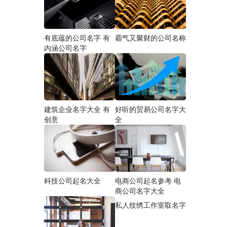
沛
有底蕴的公司名字 有
霸气又聚财的公司名称
内涵公司名字
金
建筑企业名字大全 有
好听的贸易公司名字大
创意
全
缘
蓝
顺
科技公司起名大全
电商公司起名参考 电
商公司名字大全
私人纹绣工作室取名字
安