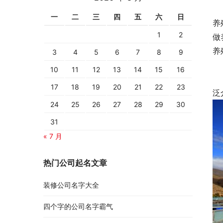
前
一
二
三
四
五
六
日
养
1
2
做
养
3
4
5
6
7
8
9
10
11
12
13
14
15
16
养
17
18
19
20
21
22
23
泛
24
25
26
27
28
29
30
31
« 7 月
热门公司起名文章
装修公司名字大全
四个字的公司名字霸气