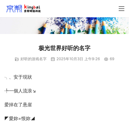
极光世界好听的名字
好听的游戏名字
2025年10月3日 上午9:26
69
╮、安于現狀
╄一個人流浪↘
爱掉在了悬崖
◤愛妳=恨妳◢