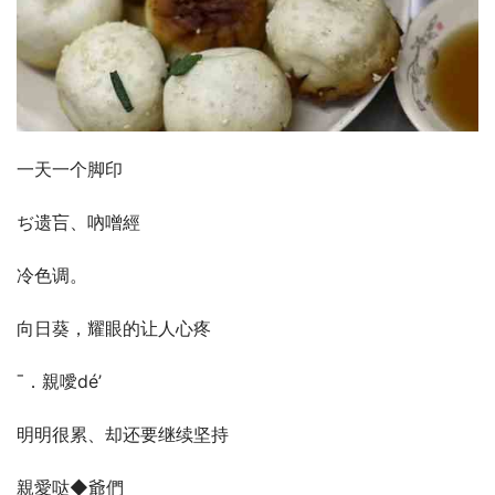
一天一个脚印
ぢ遗吂、吶噌經ゝ
冷色调。
向日葵，耀眼的让人心疼
ˉ．親噯dé’
明明很累、却还要继续坚持
親愛哒◆爺們