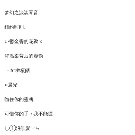
梦幻之淡淡琴音
纽约时间。
い鬱金香的花瓣ㄨ
沵温柔背后的虚伪ゝ
╰☆’檰糀餹
≈晨光
吻住你的靈魂
可惜你的手ヽ我不能握
し①泩呮愛︶ㄣ