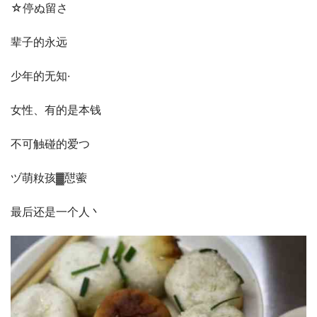
☆停ぬ留さ
辈子的永远
少年的无知·
女性、有的是本钱
不可触碰的爱つ
ヅ萌籹孩▓憇藌
最后还是一个人丶