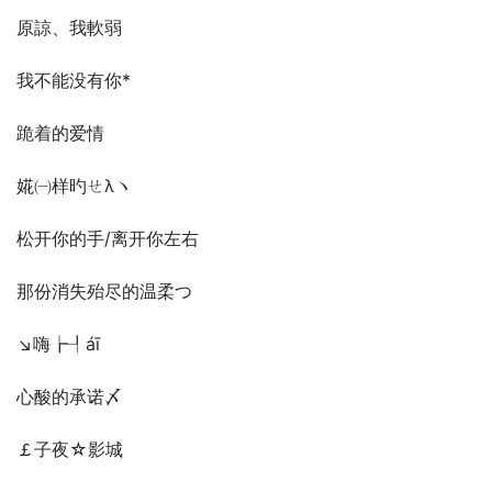
原諒、我軟弱
我不能没有你*
跪着的爱情
婲㈠样旳ㄝλヽ
松开你的手/离开你左右
那份消失殆尽的温柔つ
↘嗨┢┦áī
心酸的承诺〆
￡子夜☆影城