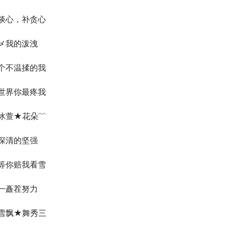
谈心，补贪心
メ我的泼洩
个不温揉的我
世界你最疼我
冰萱★花朵﹌
深清的坚强
等你赔我看雪
一矗茬努力
雪飘★舞秀三