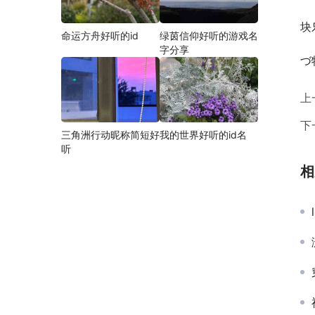
块
命运方舟好听的id
绿茵信仰好听的游戏名
字分享
づ
上
下
三角洲行动昵称简短好
我的世界好听的id名
听
相