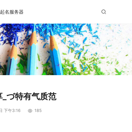
起名服务器
享_づ特有气质范
日 下午3:16
185