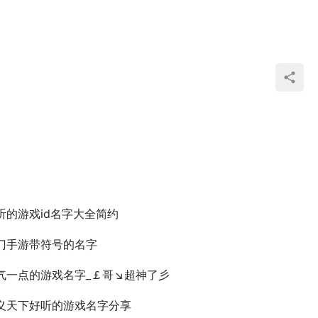
听的游戏id名字大全简约
门手游带符号的名字
气一点的游戏名字_￡哥↘超神了彡
义天下好听的游戏名字分享