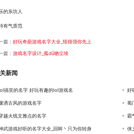
乐的东坊人
特有气质范
一篇：
好玩奇葩游戏名字大全_怪很强你先上
一篇：
游戏名字设计_孤dǘ啲尘埃
关新闻
lol搞笑的名字 好玩有趣的lol游戏名
好
潇洒古风的游戏名字
蜀
穿越火线文雅点的名字
霸
神武游戏好听的名字大全_回眸丶只为你转身
侠