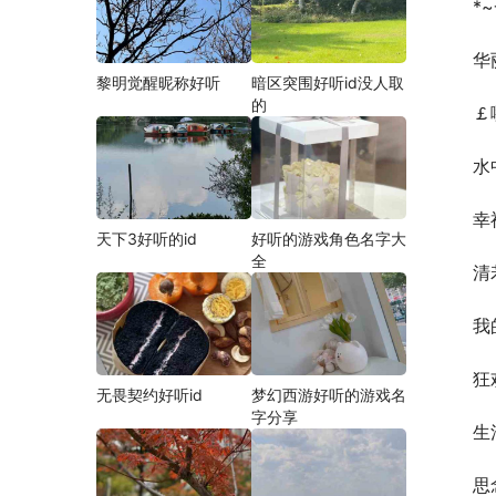
*
华
黎明觉醒昵称好听
暗区突围好听id没人取
的
￡
水
幸
天下3好听的id
好听的游戏角色名字大
全
清
我
狂
无畏契约好听id
梦幻西游好听的游戏名
字分享
生
思