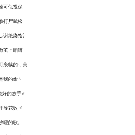
操可似投保
拳打尸武松
灬谢绝染指氵
做茧〃咱缚ゞ
可亵犊的╮美
是我的命丶
说好的放手♂
开等花败ヾ
沙哑的歌。