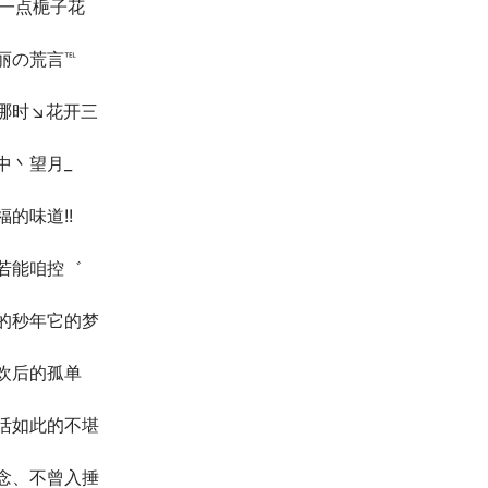
~一点梔子花
丽の荒言℡
哪时↘花开三
中丶望月_
福的味道!!
若能咱控゛
的秒年它的梦
欢后的孤单
活如此的不堪
念、不曾入捶