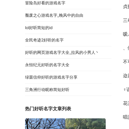
冒险岛好看的游戏名字
贞
颓废之心游戏名字_晚风中的自由
三
lol好听简短的id
嗳
全民奇迹2好听的名字
、
好听的网页游戏名字大全_拉风的小男人丶
不
永恒纪元好听的名字大全
迩
绿茵信仰好听的游戏名字分享
♀
三角洲行动昵称简短好听
花
热门好听名字文章列表
唱