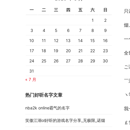
一
二
三
四
五
六
日
只
1
2
烟
3
4
5
6
7
8
9
一
10
11
12
13
14
15
16
17
18
19
20
21
22
23
全
24
25
26
27
28
29
30
ご
31
« 7 月
￣
ヽ
热门好听名字文章
nba2k online霸气的名字
我
笑傲江湖ol好听的游戏名字分享_无极限_诺烟
￡