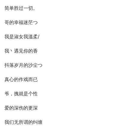
简单胜过一切。
哥的幸福迷茫つ
我是淑女我溫柔/
我丶遇见你的香
抖落岁月的沙尘つ
真心的作戏而已
爷，拽就是个性
爱的深伤的更深
我们无所谓的纠缠