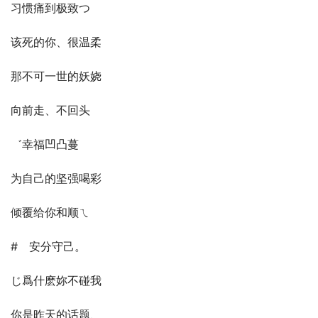
习惯痛到极致つ
该死的你、很温柔
那不可一世的妖娆
向前走、不回头
゛幸福凹凸蔓ゝ
为自己的坚强喝彩
倾覆给你和顺ㄟ
#　安分守己。
じ爲什麽妳不碰我
你是昨天的话题、