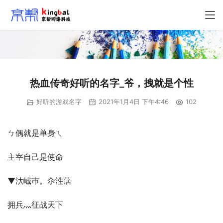
热血传奇好听的名字_爷，拽就是个性
好听的游戏名字
2021年1月4日 下午4:46
102
ㄅ偶就是单身ㄟ
主宰自己是使命
▼汏峸巿。尒泩萿
拥兵灬征战天下