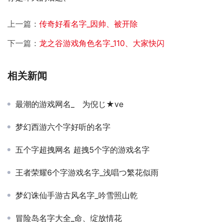
上一篇：
传奇好看名字_因帅、被开除
下一篇：
龙之谷游戏角色名字_110、大家快闪
相关新闻
最潮的游戏网名_ゞ为倪じ★ve
梦幻西游六个字好听的名字
五个字超拽网名 超拽5个字的游戏名字
王者荣耀6个字游戏名字_浅唱つ繁花似雨
梦幻诛仙手游古风名字_吟雪照山乾
冒险岛名字大全_命、绽放情花