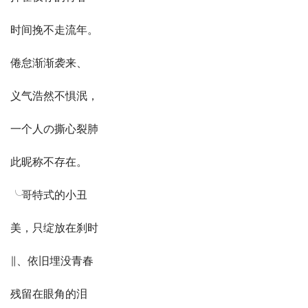
时间挽不走流年。
倦怠渐渐袭来、
义气浩然不惧泯，
一个人の撕心裂肺
此昵称不存在。
╰哥特式的小丑
美，只绽放在刹时
∥、依旧埋没青春
残留在眼角的泪