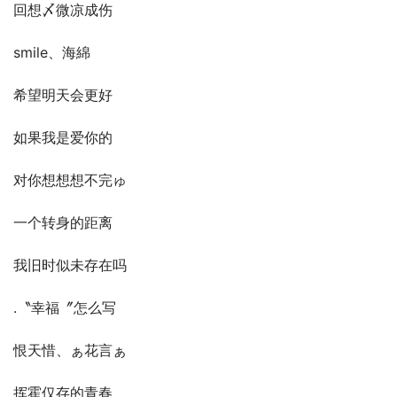
回想〆微凉成伤
smile、海綿
希望明天会更好
如果我是爱你的
对你想想想不完ゅ
一个转身的距离
我旧时似未存在吗
.〝幸福〞怎么写
恨天惜、ぁ花言ぁ
挥霍仅存的青春