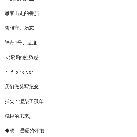
離家出走的番茄
曾相守。勿忘
神舟9号丿速度
↘深深的挫败感.
丶ｆｏrｅver
我们微笑写纪念
指尖丶渲染了孤单
模糊的未来,
◆寳，温暖的怀抱