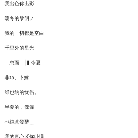
我出色你出彩
暖冬的黎明ノ
我的一切都是空白
千里外的星光
ゞ忽而　|▍今夏
非ta、卜嫁
维也纳的忧伤。
半夏的，傀儡
ぺ純眞發酵﹎
我的真心〆你卟懂