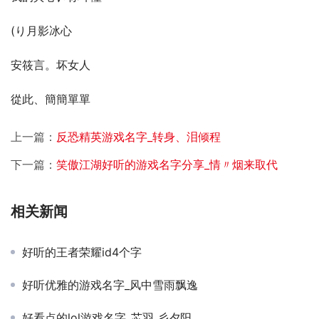
(り月影冰心
安筱言。坏女人
從此、簡簡單單
上一篇：
反恐精英游戏名字_转身、泪倾程
下一篇：
笑傲江湖好听的游戏名字分享_情〃烟来取代
相关新闻
好听的王者荣耀id4个字
好听优雅的游戏名字_风中雪雨飘逸
好看点的lol游戏名字_芯羽 彡夕阳