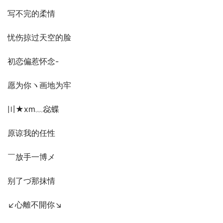
写不完的柔情
忧伤掠过天空的脸
初恋偏惹怀念-
愿为你ヽ画地为牢
〣★xm﹏惢蝶
原谅我的任性
￣放手一博メ
别了づ那抹情
↙心離不開你↘