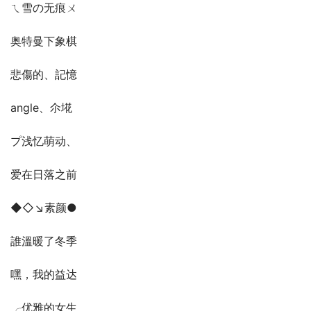
ㄟ雪の无痕ㄨ
奥特曼下象棋
悲傷的、記憶
angle、尒埖
プ浅忆萌动、
爱在日落之前
◆◇↘素颜●
誰溫暖了冬季
嘿，我的益达
╭优雅的女生