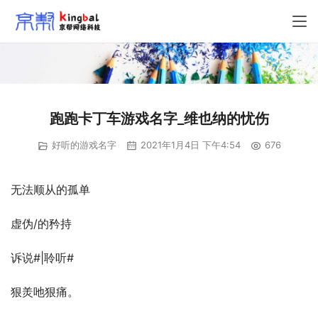
跑跑卡丁车游戏名字_维也纳的忧伤
好听的游戏名字
2021年1月4日 下午4:54
676
无法顺从的孤单
虚伪/的矜持
诉说#|聆听#
狠羙吔狠痛。