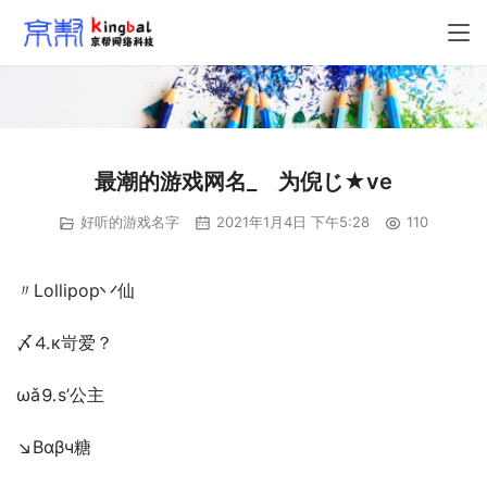
最潮的游戏网名_ゞ为倪じ★ve
好听的游戏名字
2021年1月4日 下午5:28
110
〃Lollipop丷仙
〆⒋к岢爱？ 
ωǎ⒐s’公主 
↘Βαβч糖