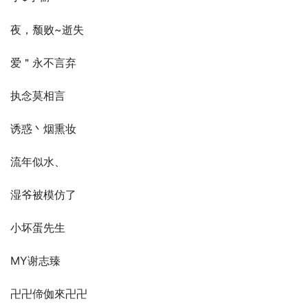
夜，颓败~逝失
爱＂永不言弃
执念莫相言
诱惑丶烟熏妆
流年似水、
湿爷被模仿了
小坏蛋先生
MY谢志臻
卍卍偙侞來卍卍