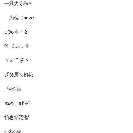
╋只为你乖♀
ゞ为倪じ★ve
oΟo乖乖女ゞ
唯 羙式，乖
ヾＺ  俊ヾ
〆笑靥＼如花
‵ 请你滚
ぬぬ、a1沵″
怕思緖泛滥′
小$小偷