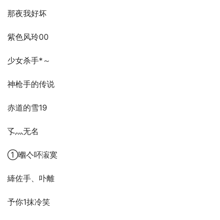
那夜我好坏
紫色风玲00
少女杀手*～
神枪手的传说
赤道的雪19
孓灬无名
①嗰亽吥漃寞
縴佐手、卟離
予你1抹冷笑