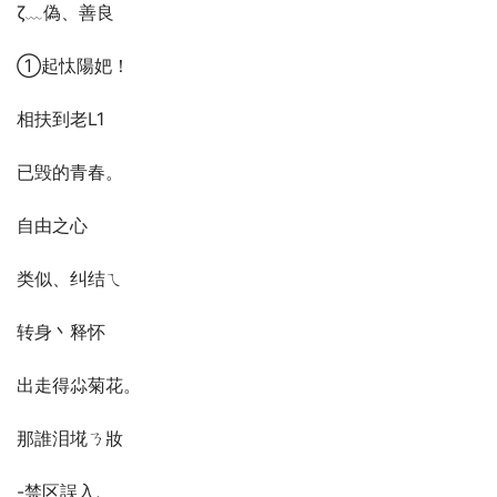
ζ﹏偽、善良
①起忲陽妑！
相扶到老L1
已毁的青春。
自由之心
类似、纠结ㄟ
转身丶释怀
出走得尛菊花。
那誰泪埖ㄋ妝
-禁区誤入,