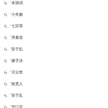
ら゛未填词
ら゛小失败
ら゛七宗罪
ら゛哭着笑
ら゛安于乱
ら゛缘字决
ら゛灭尘世
ら゛拾荒人
ら゛安于乱
ら゛空口言