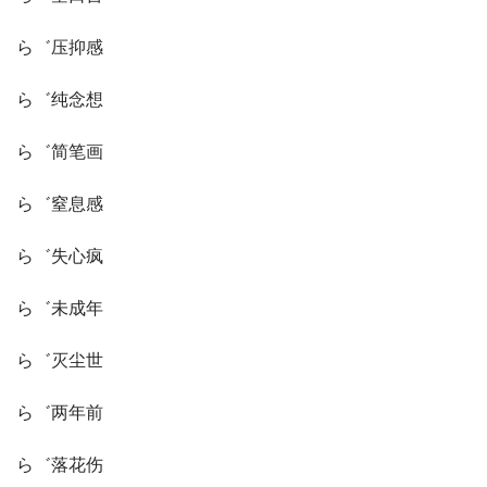
ら゛压抑感
ら゛纯念想
ら゛简笔画
ら゛窒息感
ら゛失心疯
ら゛未成年
ら゛灭尘世
ら゛两年前
ら゛落花伤