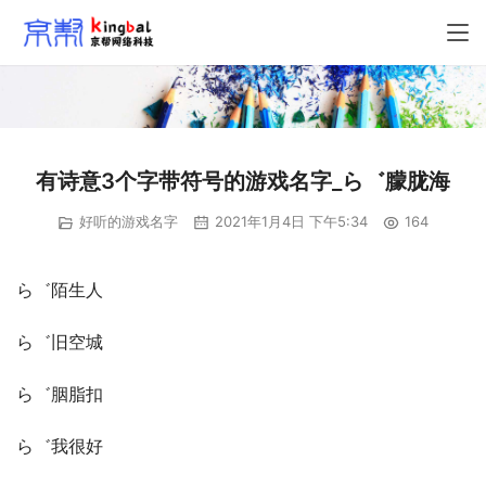
有诗意3个字带符号的游戏名字_ら゛朦胧海
好听的游戏名字
2021年1月4日 下午5:34
164
ら゛陌生人
ら゛旧空城
ら゛胭脂扣
ら゛我很好