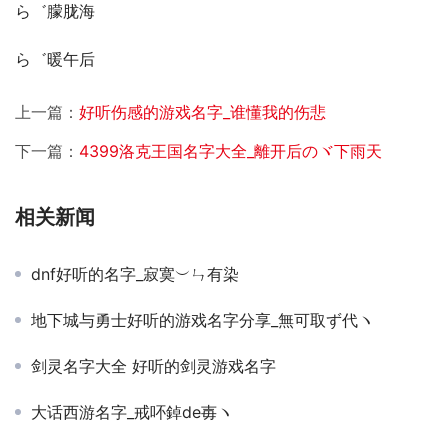
ら゛朦胧海
ら゛暖午后
上一篇：
好听伤感的游戏名字_谁懂我的伤悲
下一篇：
4399洛克王国名字大全_離开后のヾ下雨天
相关新闻
dnf好听的名字_寂寞︶ㄣ有染
地下城与勇士好听的游戏名字分享_無可取ず代ヽ
剑灵名字大全 好听的剑灵游戏名字
大话西游名字_戒吥鋽de毐ヽ