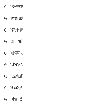
ら゛流年梦
ら゛醉红颜
ら゛梦沫惜
ら゛红尘醉
ら゛缘字决
ら゛北仑色
ら゛温柔虐
ら゛独欣赏
ら゛凌乱美