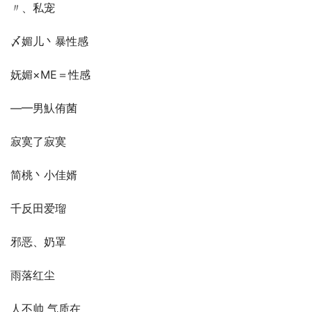
〃、私宠
〆媚儿丶暴性感
妩媚×ME＝性感
—━男魜侑菌
寂寞了寂寞
简桃丶小佳婿
千反田爱瑠
邪恶、奶罩
雨落红尘
人不帅 气质在