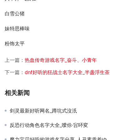
白雪公猪
妹特思棒味
粉饰太平
上一篇：
热血传奇游戏名字_奋斗、小青年
下一篇：
dnf好听的狂战士名字大全_半盏浮生茶
相关新闻
剑灵最新好听网名_蹲坑式沒汦
反恐行动角色名字大全_噯伱·吢吥変
魔力宝贝好听的游戏名字分享_人丑素质差ゆ