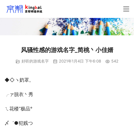
风骚性感的游戏名字_简桃丶小佳婿
好听的游戏名字
2021年1月4日 下午6:08
542
◆◇ヽ奶罩。
╭ァ脱衣丶秀
ㄟ花楼”极品°
〆゛●犯贱つ