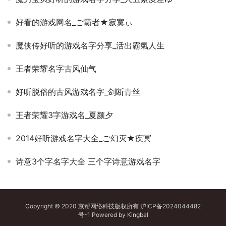
好看的游戏网名_ご霸者★寂寞ぃ
魔侠传好听的游戏名字分享_活出霸氣人生
王者荣耀名字古风仙气
好听脱俗的古风游戏名字_剑断青丝
王者荣耀3字游戏名_夏颜夕
2014好听游戏名字大全_ご幻灭★疾冥
诗意3个字名字大全 三个字诗意游戏名字
Copyright © 2020 京帮网络科技版权所有
沪ICP备2024044482
号-1
Powered by
Kingbal