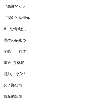
゛高傲的女人ゝ
゛视命的珍惜你
#　动情就伤。
蜜蜜の秘密づ
悶骚｀　冇道
季末`祭奠我
挺帅,一小伙?
忘了那段情
戴花的妖孽