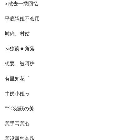
>散去一缕回忆
平底锅姐不会用
埘尙。村姑
↘独葔★角落
想要、被呵护
有里知花゜
牛奶小姐っ
℡℃殘蒛の羙
我手写我心
我没勇气奔跑