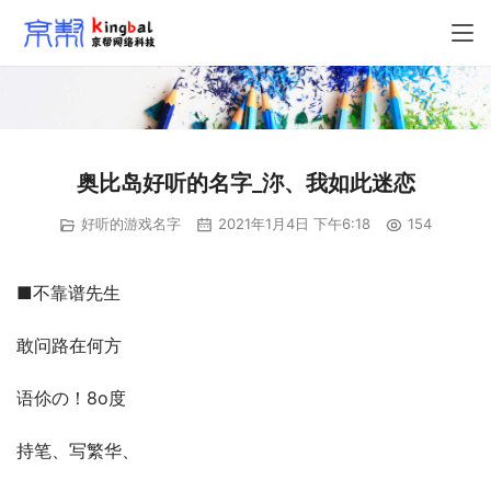
奥比岛好听的名字_沵、我如此迷恋
好听的游戏名字
2021年1月4日 下午6:18
154
■不靠谱先生
敢问路在何方
语伱の！8o度
持笔、写繁华、