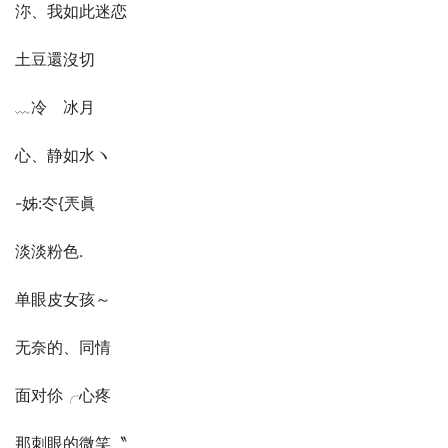
沵、我如此迷恋
土豆還沒切
﹏冷ゝ冰月
心、静如水ヽ
-姊:冭{兲眞
淡淡粉色.
单眼皮女孩～
无奈的、同情
面对伱╭心疼
那刺眼的微笑〝