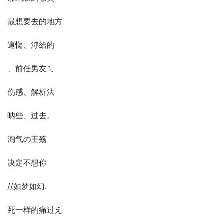
最想要去的地方
這慯、沵給的
、前任男友ㄟ
伤感、解析法
呐些、过去。
淘气の王殇
决定不想你
//如梦如幻.
死一样的痛过え