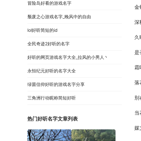
冒险岛好看的游戏名字
金
颓废之心游戏名字_晚风中的自由
深
lol好听简短的id
久
全民奇迹2好听的名字
是
好听的网页游戏名字大全_拉风的小男人丶
霜
永恒纪元好听的名字大全
落
绿茵信仰好听的游戏名字分享
别
三角洲行动昵称简短好听
当
热门好听名字文章列表
媒