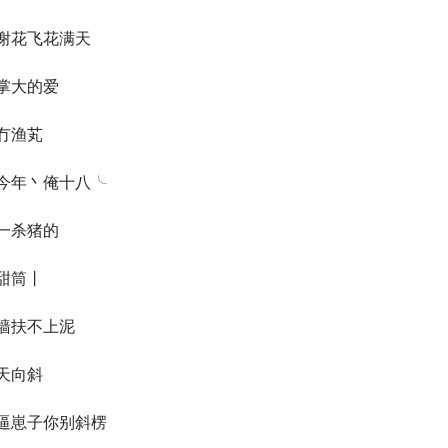
谢花飞花满天
掌大的爱
冇渔芄
今年丶俺十八╰
一杀猪的
甜筒丨
墙扶不上泥
天向斜
逼崽子你别斜楞