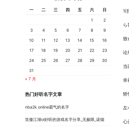
一
二
三
四
五
六
日
1
1
2
ら
3
4
5
6
7
8
9
致
10
11
12
13
14
15
16
17
18
19
20
21
22
23
论
24
25
26
27
28
29
30
当
31
« 7 月
幸
矫
热门好听名字文章
nba2k online霸气的名字
左
笑傲江湖ol好听的游戏名字分享_无极限_诺烟
心