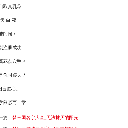
自取其乳◎
 天 白 夜
若罔闻﹡
刚注册成功
葵花点穴手メ
是你阿姨夫-/
 旧言虐心。
学鼠形而上学
一篇：
梦三国名字大全_无法抹灭的阳光