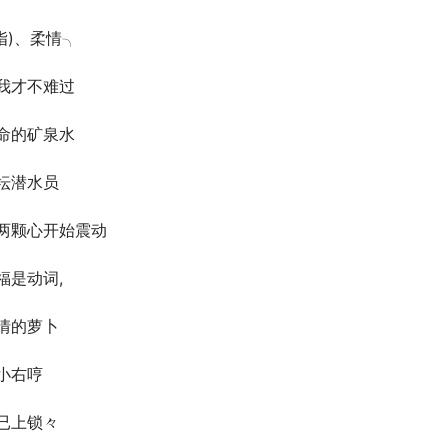
(指)、柔情╮
我才不难过
命的矿泉水
坛潜水员
两颗心开始震动
福是动词,
情的萝卜
小右哼
已上锁々