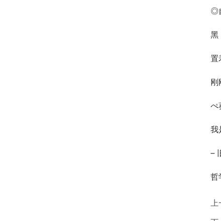
◎
黑
置
刚
ぺ
我
–
哲
上