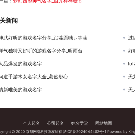
一篇：
梦幻西游帅气名字_诅咒棒棒糖￡
关新闻
神武好听的游戏名字分享_跕茬厡哋ぃ等莪
过
洋气独特又好听的游戏名字分享_听雨台
好
人品爆发的游戏名字
l
问道手游木女名字大全_蓦然彤心
天
清新唯美的游戏名字
天
个人起名
公司起名
姓名学堂
网站地图
pyright © 2020 京帮网络科技版权所有
沪ICP备2024044482号-1
Powered by
Kin