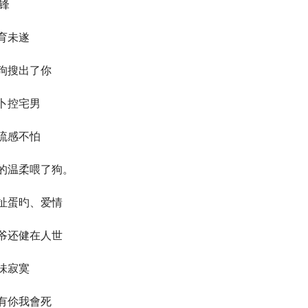
锋
育未遂
狗搜出了你
卜控宅男
流感不怕
的温柔喂了狗。
扯蛋旳、爱情
爷还健在人世
味寂寞
有伱我會死