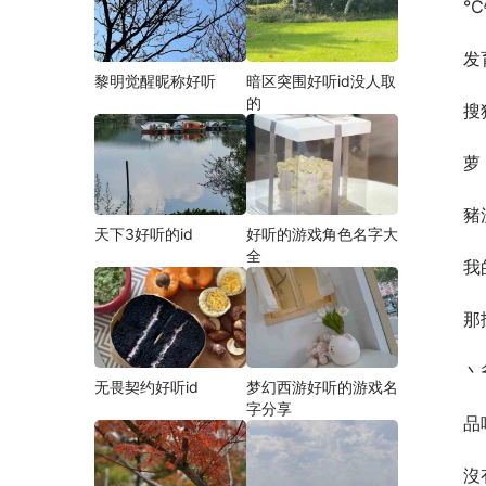
℃
发
黎明觉醒昵称好听
暗区突围好听id没人取
的
搜
萝
豬
天下3好听的id
好听的游戏角色名字大
全
我
那
丶
无畏契约好听id
梦幻西游好听的游戏名
字分享
品
沒