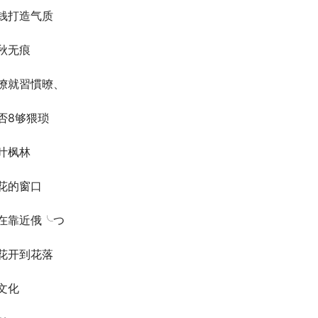
钱打造气质
秋无痕
暸就習慣暸、
否8够猥琐
叶枫林
花的窗口
在靠近俄╰つ
花开到花落
文化