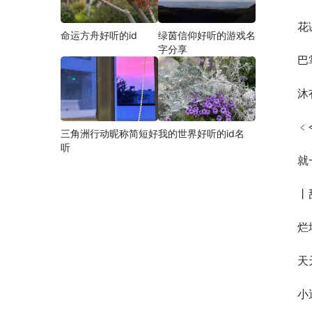
花
命运方舟好听的id
绿茵信仰好听的游戏名
字分享
巴
沐
﹤
三角洲行动昵称简短好
我的世界好听的id名
听
就
丨
烂
天
小