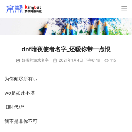
dnf暗夜使者名字_还嗳你带一点恨
好听的游戏名字
2021年1月4日 下午6:49
115
为你倾尽所有ぃ
wo是如此不堪
旧时代//*
我不是非你不可