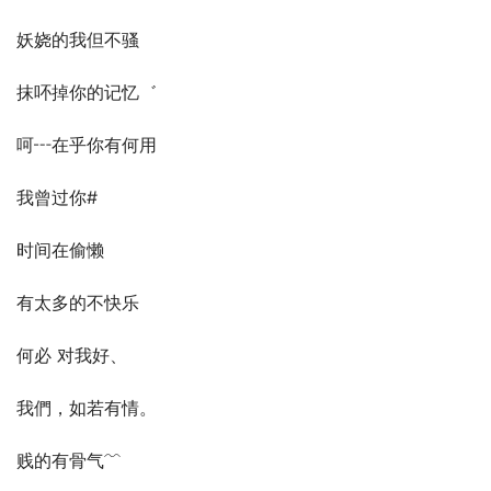
妖娆的我但不骚
抹吥掉你的记忆゛
呵┅在乎你有何用
我曾过你#
时间在偷懒
有太多的不快乐
何必 对我好、
我們，如若有情。
贱的有骨气﹌