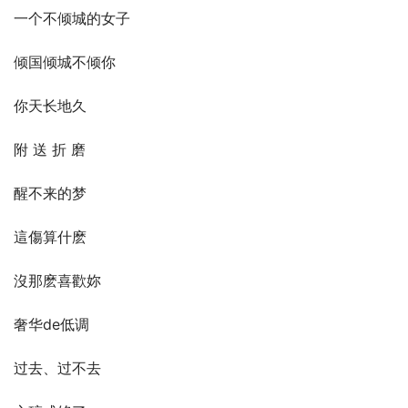
一个不倾城的女子
倾国倾城不倾你
你天长地久
附 送 折 磨
醒不来的梦
這傷算什麽
沒那麽喜歡妳
奢华de低调
过去、过不去