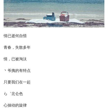
情已逝何自惜
青春，失散多年
情，已被淘汰
丶爷拽的有特点
只要我们在一起
ら゛北仑色
心抽动的旋律