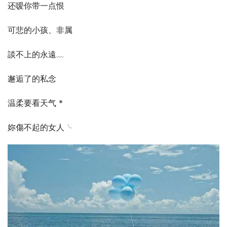
还嗳你带一点恨
可悲的小孩、非属
談不上的永遠﹏
邂逅了的私念
温柔要看天气 *
妳傷不起的女人╰