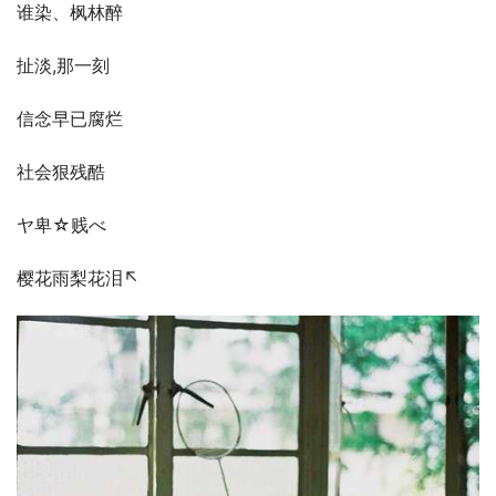
谁染、枫林醉
扯淡,那一刻
信念早已腐烂
社会狠残酷
ヤ卑☆贱べ
樱花雨梨花泪↖