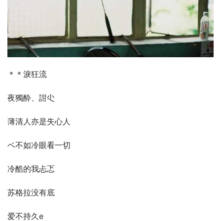
＊＊淚狂流
夜獨酔、詌尐
薄清人亦是失心人
ベ不如冷眼看一切
冷酷的我忐忑
苏格拉没有底
爱不持久e