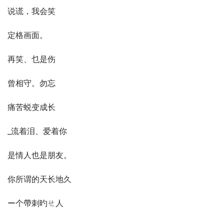
说谎，我会笑
定格画面。
再笑、乜是伤
曾相守。勿忘
痛苦蜕变成长
_流着泪、爱着你
是情人也是朋友。
你所谓的天长地久
ー个帶刺旳ㄝ人