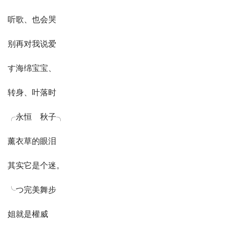
听歌、也会哭
别再对我说爱
す海绵宝宝、
转身、叶落时
╭永恒ゞ秋子╮
薰衣草的眼泪
其实它是个迷。
╰つ完美舞步
姐就是權威