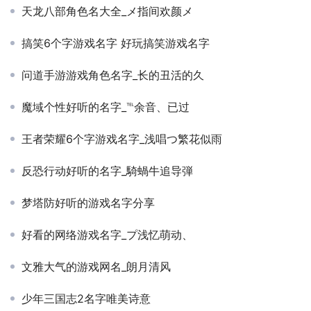
天龙八部角色名大全_メ指间欢颜メ
搞笑6个字游戏名字 好玩搞笑游戏名字
问道手游游戏角色名字_长的丑活的久
魔域个性好听的名字_℡余音、已过
王者荣耀6个字游戏名字_浅唱つ繁花似雨
反恐行动好听的名字_騎蝸牛追导弾
梦塔防好听的游戏名字分享
好看的网络游戏名字_プ浅忆萌动、
文雅大气的游戏网名_朗月清风
少年三国志2名字唯美诗意