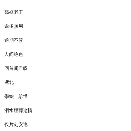
隔壁老王
说多無用
逾期不候
人间绝色
回首闻君叹
鸢北
學絵ゝ紾惜
泪水埋葬这情
仅片刻安逸