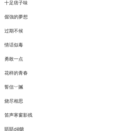
十足痞子味
倔強的夢想
过期不候
情话似毒
勇敢一点
花样的青春
誓信﹀贓
烧尽相思
笛声寒窗影残
甛甛dē餹