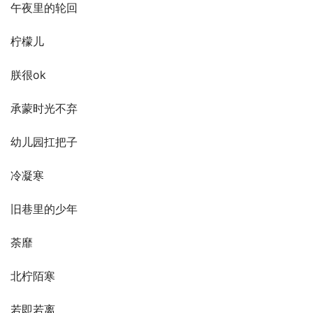
午夜里的轮回
柠檬儿
朕很ok
承蒙时光不弃
幼儿园扛把子
冷凝寒
旧巷里的少年
荼靡
北柠陌寒
若即若离