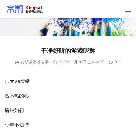
干净好听的游戏昵称
好听的游戏名字
2021年1月20日 上午6:05
310
じ☆ve情缘
温不热的心
眉眼如初
少年不知惜