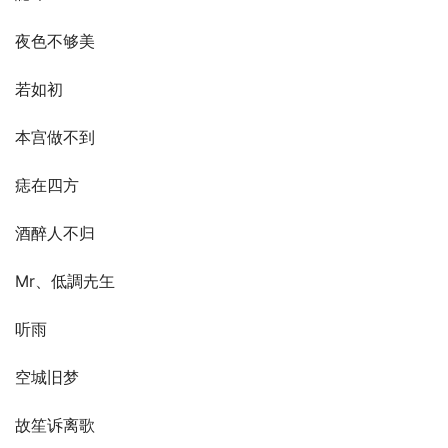
夜色不够美
若如初
本宫做不到
痣在四方
酒醉人不归
Mr、低調圥玍
听雨
空城旧梦
故笙诉离歌