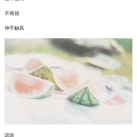
不将就
伸手触风
認命