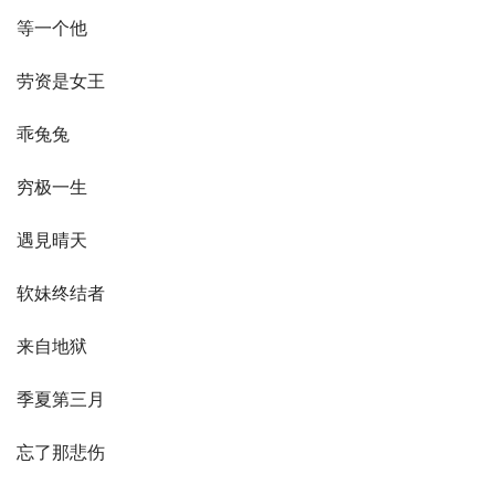
等一个他
劳资是女王
乖兔兔
穷极一生
遇見晴天
软妹终结者
来自地狱
季夏第三月
忘了那悲伤