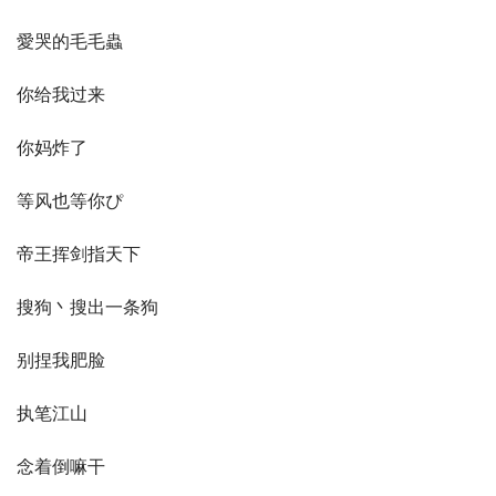
愛哭的毛毛蟲
你给我过来
你妈炸了
等风也等你ぴ
帝王挥剑指天下
搜狗丶搜出一条狗
别捏我肥脸
执笔江山
念着倒嘛干