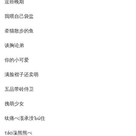
逗癌晚期
我喂自己袋盐
牵猫散步的鱼
谈胸论弟
你的小可爱
满脸褶子还卖萌
五品带砖侍卫
拽萌少女
呔痛ぺ涐承涭Ъú住
τáο滊熊熊べ