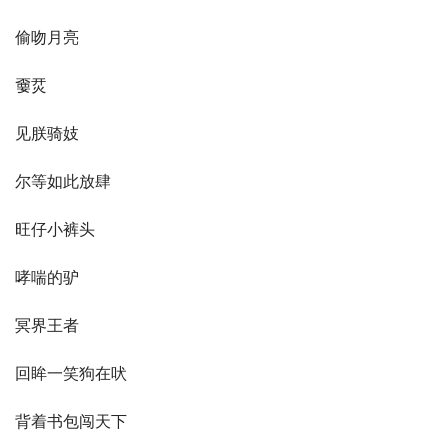
偷吻月亮
嫑烎
见朕骑妓
尔等如此放肆
旺仔小裤头
哮喘的驴
冥界王者
回眸一笑狗在吠
背着书包闯天下