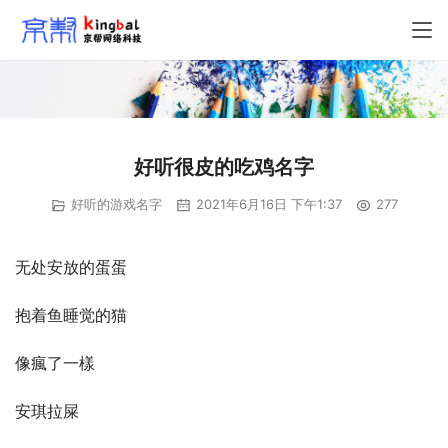
好听很皮的吃鸡名字
好听的游戏名字
2021年6月16日 下午1:37
277
无处安放的蛋蛋
抱着鱼睡觉的猫
像瘋了一樣
安琪拉屎