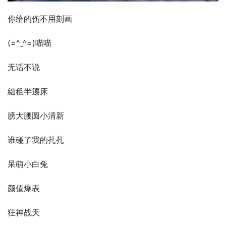
你给的伤不用刻画
(=^_^=)喵喵
无话不说
絀租半籩床
膀大腰圆小清新
谁碰了我的扎扎
呆萌小白兔
颜值爆表
狂神战天