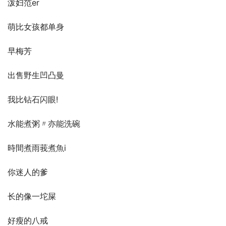
泼妇范er
萌比女孩都单身
早梅芳
出售野生凹凸曼
我比钻石闪眼!
水能煮粥〃亦能洗碗
時間煮雨莪煮魚i
你迷人的爹
长的像一坨屎
好瘦的八戒