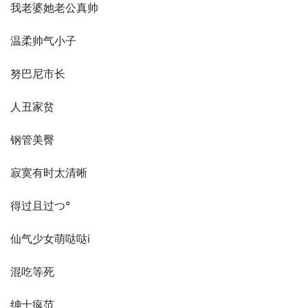
我老婆她老公真帅
温柔帅气小子
努巴尼市长
人丑家贫
钢管美臀
寂寞有时太清晰
得过且过つ°
仙气少女萌哒哒i
混吃等死
绅士疯范