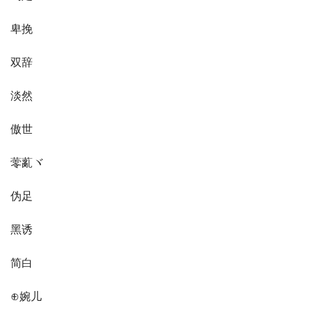
卑挽ゞ
双辞
淡然
傲世
蕶薍ヾ
伪足
黑诱
简白
⊕婉儿