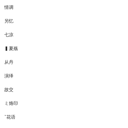
情调
另忆
七凉
▍夏殇
从丹
演绎
故交
ミ烙印ゝ
ˇ花语