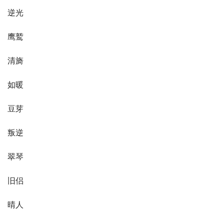
逆光
鹰鹫
清旖
如暖
豆芽
叛逆
翠琴
旧侣
晴人