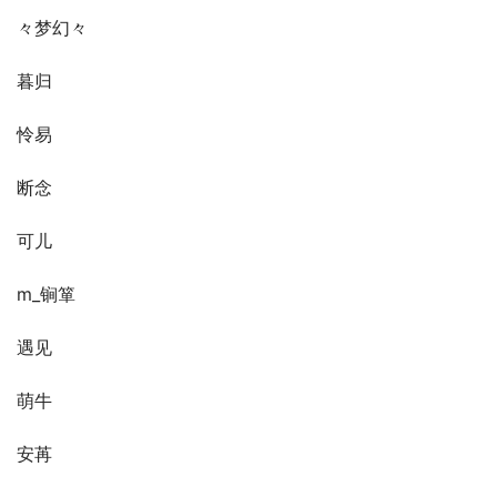
々梦幻々
暮归
怜易
断念
可儿
m_锏箪
遇见
萌牛
安苒