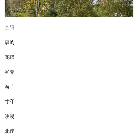
余阳
森屿
花蝶
谷夏
海芋
寸守
映易
北岸