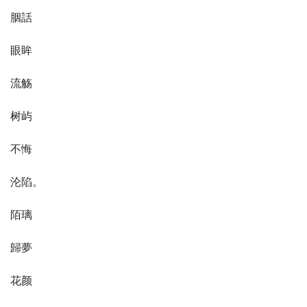
胭話
眼眸
流觞
树屿
不悔
沦陷。
陌璃
歸夢
花颜