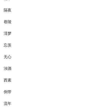
隔夜
巷陵
澪梦
忘羡
无心
浊酒
西素
倒带
流年