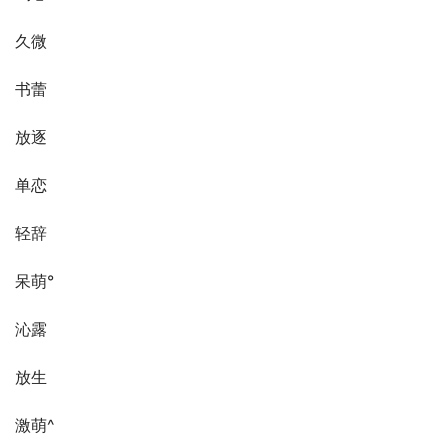
久微
书蕾
放逐
单恋
轻辞
呆萌°
沁露
放生
激萌^