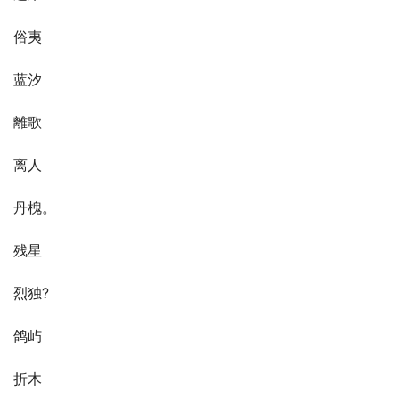
俗夷
蓝汐
離歌
离人
丹槐。
残星
烈独?
鸽屿
折木