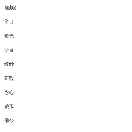
黛颜ζ
举目
暖光
听目
绫纱
斑驳
念心
戲孓
墨兮