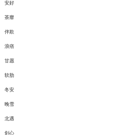
安好
茶靡
伴欺
浪痞
甘愿
软肋
冬安
晚雪
北遇
剑心