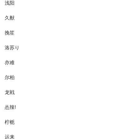
浅阳
久猷
挽笙
洛苏り
亦难
尔柏
龙戦
怂辣!
柠栀
运来