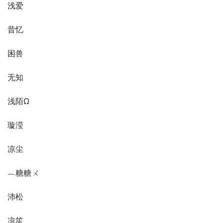
浅爱
昔忆
困兽
无知
浅陌Ω
璇滢
凉尘
︷糖糖ㄨ
沛松
凉笙