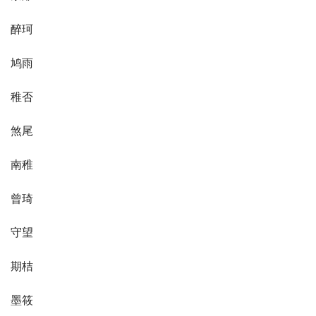
醉珂
鸠雨
稚否
煞尾
南稚
曾琦
守望
期桔
墨筱