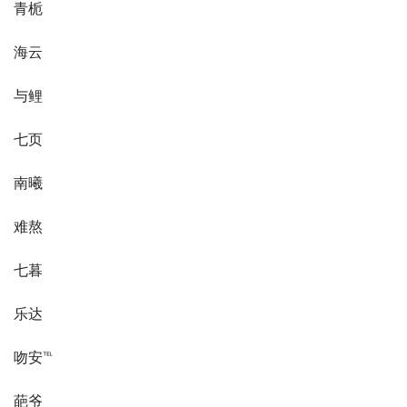
青栀
海云
与鲤
七页
南曦
难熬
七暮
乐达
吻安℡
葩爷