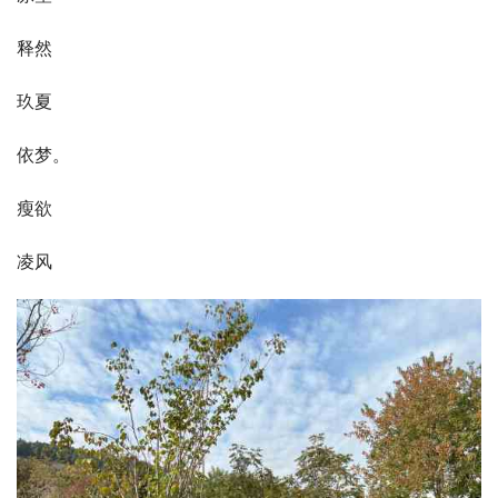
释然
玖夏
依梦。
瘦欲
凌风