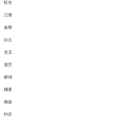
旺生
沄淅
血祭
白云
含玉
迷茫
娇俏
橘香
南寂
约定