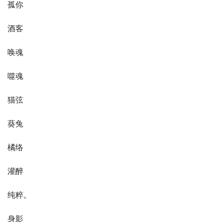
孤你
酒客
唤魂
噬魂
猫弦
葵兔
橘络
灌醉
纯粹。
身影