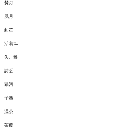
焚灯
夙月
封笙
活着‰
失、稚
詩乏
猫河
子骞
温茶
茶蘼