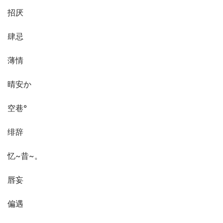
招厌
肆忌
薄情
晴安か
空巷°
绯辞
忆~昔~。
唇妄
偏遇