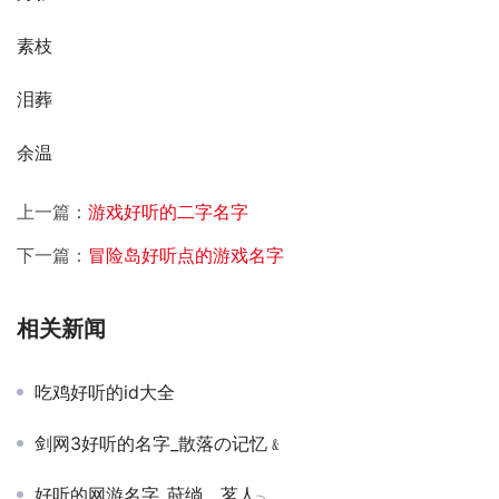
素枝
泪葬
余温
上一篇：
游戏好听的二字名字
下一篇：
冒险岛好听点的游戏名字
相关新闻
吃鸡好听的id大全
剑网3好听的名字_散落の记忆﹠
好听的网游名字_莳绱、茗人╮