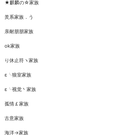
★麒麟の☆家族
羙系家族．う
亲耐朋朋家族
ok家族
り休止符ヽ家族
ε╰狼室家族
ε╰视觉丶家族
孤情￡家族
古意家族
海洋→家族