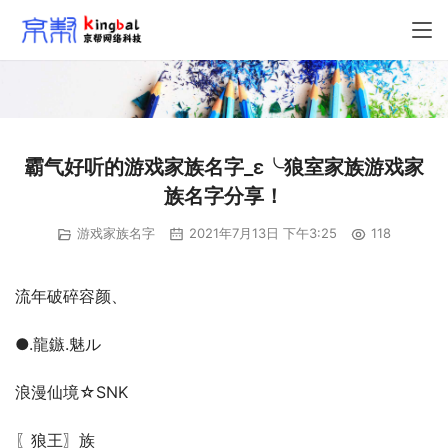
霸气好听的游戏家族名字_ε╰狼室家族游戏家
族名字分享！
游戏家族名字
2021年7月13日 下午3:25
118
流年破碎容颜、
●.龍鏃.魅ル
浪漫仙境☆SNK
〖狼王〗族