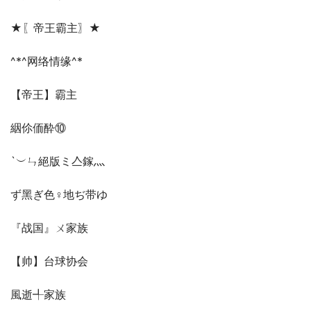
★〖帝王霸主〗★
^*^网络情缘^*
【帝王】霸主
絪伱侕酔⑩
`︶ㄣ絕版ミ亼鎵灬
ず黑ぎ色♀地ぢ带ゆ
『战国』ㄨ家族
【帅】台球协会
風逝╃家族