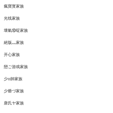
瘋寶寳家族
光线家族
壞氣⑩哫家族
絕版灬家族
开心家族
戀ご游戏家族
少o帥家族
少爺づ家族
唐氏ヤ家族