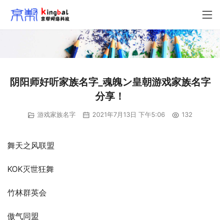
阴阳师好听家族名字_魂魄ン皇朝游戏家族名字
分享！
游戏家族名字
2021年7月13日 下午5:06
132
舞天之风联盟
KOK灭世狂舞
竹林群英会
傲气同盟