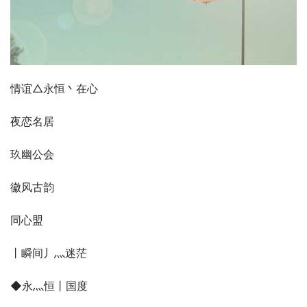
情谊△永恒丶在心
夜恋名居
玖幽公会
徽风古韵
同心盟
丨瞬间丿灬迷茫
◆永灬恒丨国度