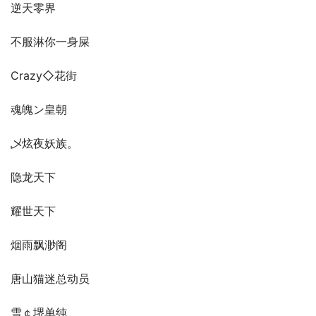
逆天零界
不服淋你一身屎
Crazy◇花街
魂魄ン皇朝
乄炫夜妖族。
隐龙天下
耀世天下
烟雨飘渺阁
唐山猫迷总动员
雪￠堺单纯