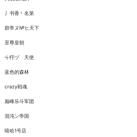
丿书香丶名第
群帝ヌ№ヒ天下
至尊皇朝
╅牸ヅゞ天使
蓝色的森林
crazy戦魂
巅峰乐斗军团
混沌ン帝国
嘻哈1号店