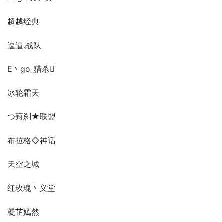
超越经典
逗逼.战队
E丶go_猎杀
冰轮霜天
つ葑刹★联盟
布拉格◇神话
天空之城
红玫瑰丶义堂
凝芷嫣然