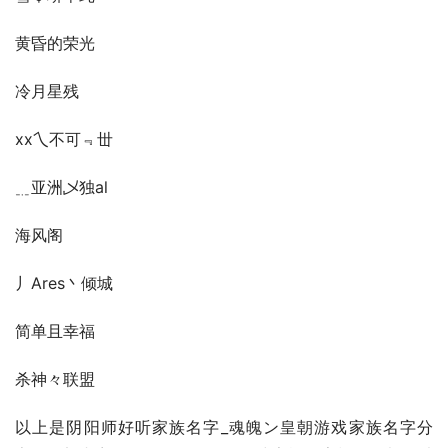
黄昏的荣光
冷月星残
xx乀不可﹃丗
﹎亚洲乄独al
海风阁
丿Ares丶倾城
简单且幸福
杀神々联盟
以上是阴阳师好听家族名字_魂魄ン皇朝游戏家族名字分