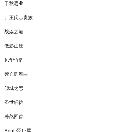
千秋霸业
丿王氏灬贵族丨
战殇之颠
傲影山庄
风华竹韵
死亡圆舞曲
倾城之恋
圣世轩辕
蓦然回首
Angle羽い翼