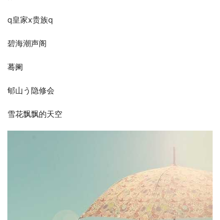
q皇家x贵族q
碧海潮声阁
蓦阑
郇山う隐修会
雪花飘飘的天空