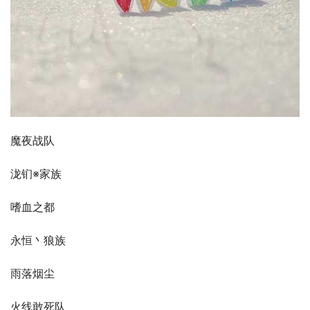
魔夜战队
泷钔※家族
嗜血之都
永恒丶狼族
雨落烟尘
火线敢死队