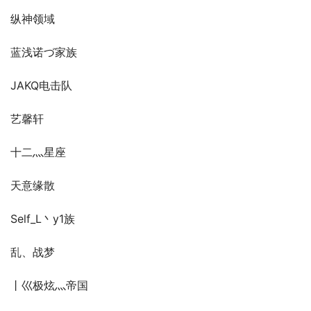
纵神领域
蓝浅诺づ家族
JAKQ电击队
艺馨轩
十二灬星座
天意缘散
Self_L丶y1族
乱、战梦
丨巛极炫灬帝国