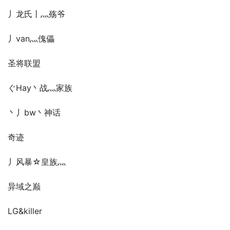
丿龙氏丨灬殇爷
丿van灬傀儡
圣将联盟
ぐHay丶战灬家族
丶丿bw丶神话
奇迹
丿风暴☆皇族灬
异域之巅
LG&killer