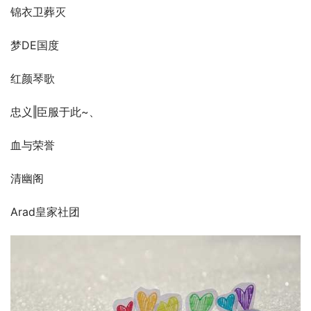
锦衣卫葬灭
梦DE国度
红颜琴歌
忠义‖臣服于此~、
血与荣誉
清幽阁
Arad皇家社团