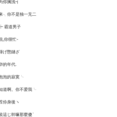
为你搁浅┪
来╮你不是独一无二
┾ 霸道男子
说,你很忙-
箻げ戁鐹ざ
华的年代.
泡泡的寂寞╰
知道啊。你不爱我╰
茬伱身後ヽ
裝這じ幹嘛那麼傻`