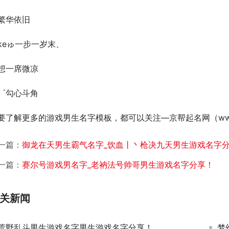
繁华依旧
keゅ一步一岁末、
想一席微凉
r゜勾心斗角
要了解更多的游戏男生名字模板，都可以关注—京帮起名网（www.kin
一篇：
御龙在天男生霸气名字_饮血丨丶枪决九天男生游戏名字
一篇：
赛尔号游戏男名字_老衲法号帅哥男生游戏名字分享！
关新闻
荒野乱斗男生游戏名字男生游戏名字分享！
梦