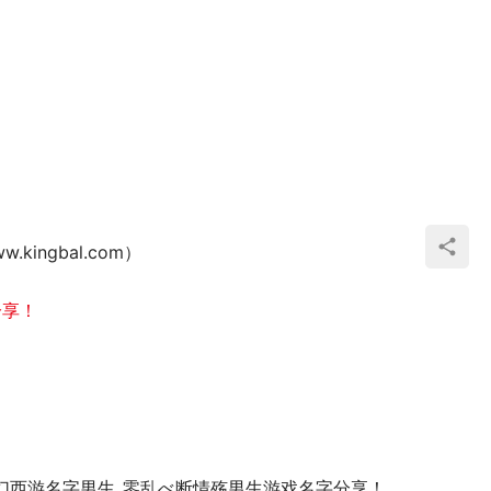
gbal.com） 
分享！
幻西游名字男生_零乱べ断情殇男生游戏名字分享！