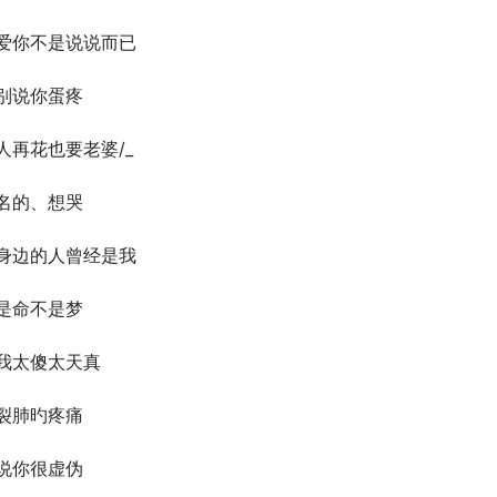
爱你不是说说而已
别说你蛋疼
人再花也要老婆/_
名的、想哭
身边的人曾经是我
是命不是梦
我太傻太天真
裂肺旳疼痛
说你很虚伪