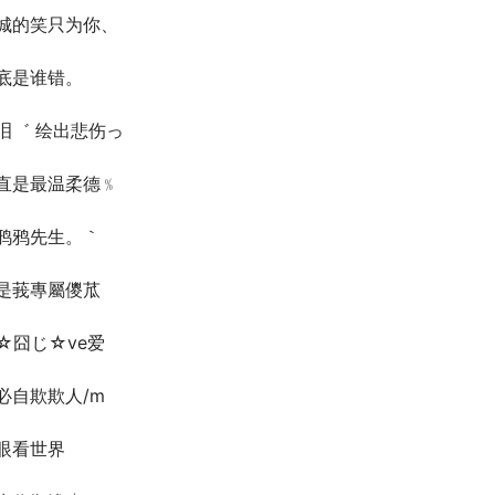
城的笑只为你、
底是谁错。
泪゛ 绘出悲伤っ
直是最温柔德﹪
鸦鸦先生。｀
是莪專屬儍苽
☆囧じ☆ve爱
必自欺欺人/m
眼看世界