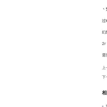
丶
过
幻
2
需
上
下
相