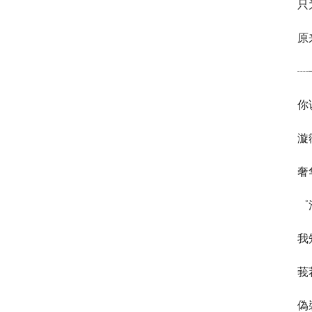
只
原
┈
你
漩
奢
゜
我
莪
偽