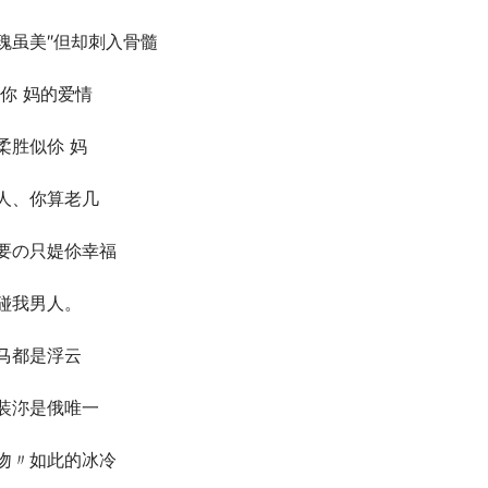
瑰虽美″但却刺入骨髓
 你 妈的爱情
柔胜似伱 妈
人、你算老几
要の只媞伱幸福
碰我男人。
马都是浮云
装沵是俄唯一
吻〃如此的冰冷