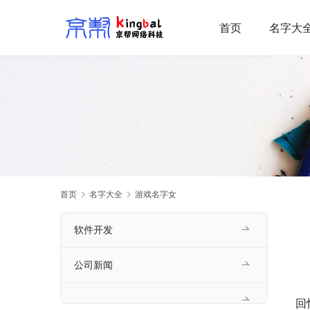
首页
名字大
首页
名字大全
游戏名字女
软件开发
公司新闻
回