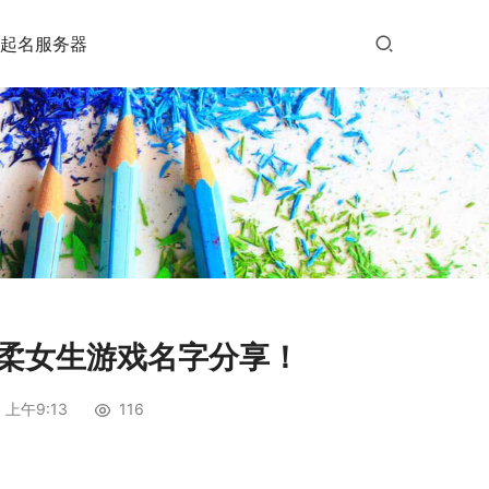
起名服务器
温柔女生游戏名字分享！
 上午9:13
116