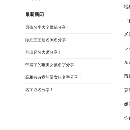
地
最新新闻
゛
男孩名字大全属鼠分享！
〆
顾姓宝宝起名测名分享！
シ
舟山起名大师分享！
东
带晨字的唯美女孩名字分享！
请
高雅有诗意的梁女孩名字分享！
莫
名字取名分享！
姐
你