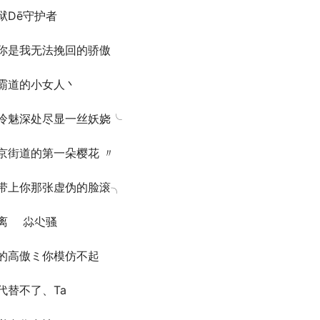
狱Dē守护者
你是我无法挽回的骄傲
霸道的小女人丶
冷魅深处尽显一丝妖娆╰
京街道的第一朵樱花 〃
带上你那张虚伪的脸滚╮
离ゝ 尛尐骚
的高傲ミ你模仿不起
代替不了、Ta