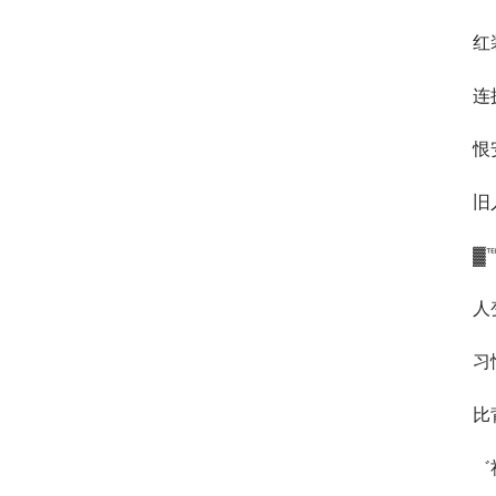
红
连
恨
旧
▓
人
习
比
゛