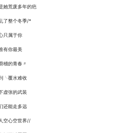
是她荒废多年的疤
乱了整个冬季/*
心只属于你
唯有你最美
滑稽的青春〃
到╰覆水难收
下虚张的武装
们还能走多远
人空心空世界//