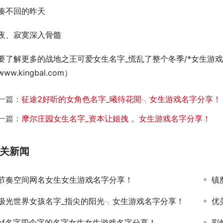
凑不回的昨天
夜、寂寞深入骨髓
要了解更多的战地之王可爱女生名字_慌乱了整个冬季/*女生游
ww.kingbal.com） 
一篇：
征途2好听的女角色名字_曦待花開╮女生游戏名字分享！
一篇：
摩尔庄园女生名字_资本让姐拽 。女生游戏名字分享！
关新闻
节奏空间网名女生女生游戏名字分享！
镇
极光世界女孩名字_指尖的阳光╮女生游戏名字分享！
优
cf名字四个字的名字女生女生游戏名字分享！
彩