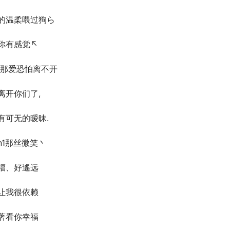
的温柔喂过狗ら
你有感觉↖
 那爱恐怕离不开
离开你们了,
有可无的暧昧.
n1那丝微笑丶
福、好遙远
让我很依赖
著看你幸福