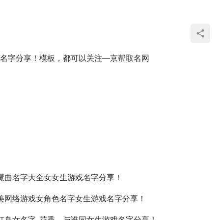
戏名字分享！模板，都可以关注—京帮取名网
魔曲名字大全女女生游戏名字分享！
美网络游戏女角色名字女生游戏名字分享！
虹岛女名字_花香、与谁同女生游戏名字分享！