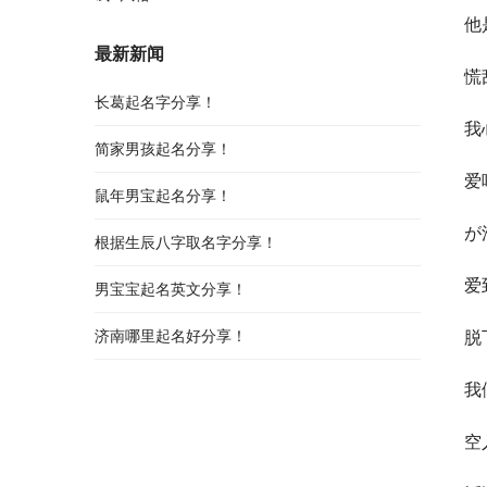
他
最新新闻
慌
长葛起名字分享！
我
简家男孩起名分享！
爱
鼠年男宝起名分享！
が
根据生辰八字取名字分享！
爱
男宝宝起名英文分享！
脱
济南哪里起名好分享！
我
空