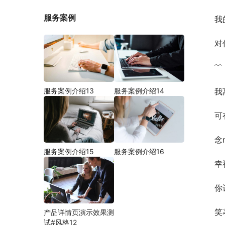
服务案例
我
对
﹌
服务案例介绍13
服务案例介绍14
我
可
念
服务案例介绍15
服务案例介绍16
幸
你
笑
产品详情页演示效果测
试#风格12