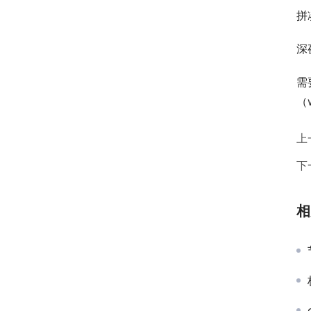
拼
深
需
（w
上
下
相