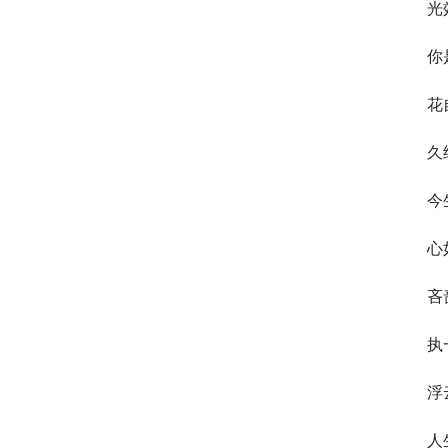
光效
你
花
久
今
心
吝
执
浮
人