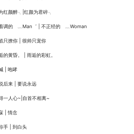
为红颜醉╮|红颜为君碎╮
着调的　﹏Man゛ | 不正经的　﹏Woman
酷只撩你 | 很帅只宠你
逅的黄昏。 | 雨逅的彩虹。
喊 | 咆哮
说后来 | 要说永远
得一人心~|自首不相离~
寐 | 情念
你手 | 到白头