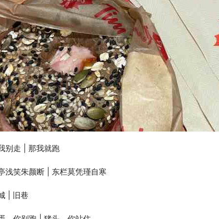
我别走 | 那我就跑
亭浅笑朱颜断 | 东栏莫凭瑾自寒
城 | 旧巷
蛋、你别跑 | 猪头、你站住