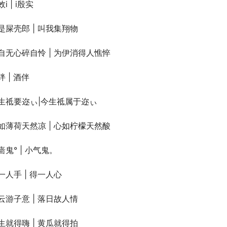
i | i殷实
是屎壳郎 | 叫我集翔物
自无心碎自怜 | 为伊消得人憔悴
绊 | 酒伴
生祗要迩ぃ|今生祗属于迩ぃ
如薄荷天然凉 | 心如柠檬天然酸
啬鬼° | 小气鬼。
一人手 | 得一人心
云游子意 | 落日故人情
生就得嗨 | 黄瓜就得拍