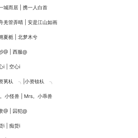
一城而居 | 携一人白首
舟羌管弄晴 | 安是江山如画
拥夏栀 | 北梦木兮
纱@ | 西服@
i | 空心i
资莮朲ゞ╮|小资钕朲ゞ╮
r。小怪兽 | Mrs。小乖兽
隶@ | 囚犯@
i | 痴货i