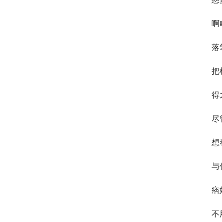
啊
落
把
得
尽
想
与
痞
不