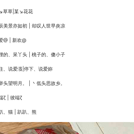
↘草草|某↘花花
辰美景亦如初 | 却叹人世早炎凉
爱@ | 新欢@
狸的、呆丫头 | 桃子的、傻小子
住、说爱涐|停下、说爱妳
举头望明月。 | 丶低头思故乡。
端ζ | 彼端ζ
趴、猫 | 趴趴、熊