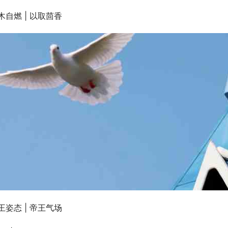
木自燃 | 以取茴香
王姿态 | 帝王气场