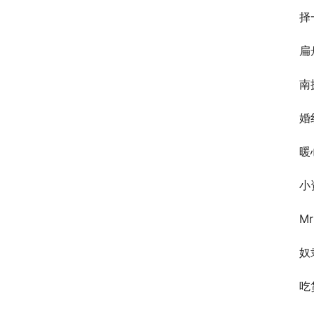
择
扁
南
婚
暖心
小
M
奴
吃货