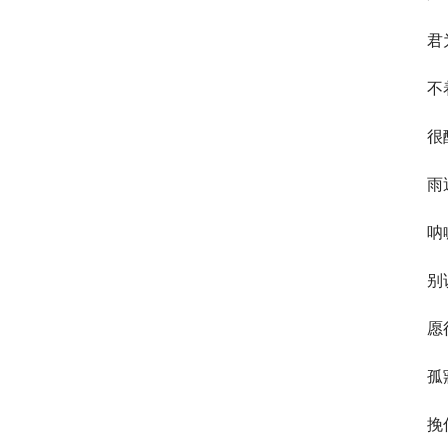
君
不
很
雨
呐
别
愿
孤
挽