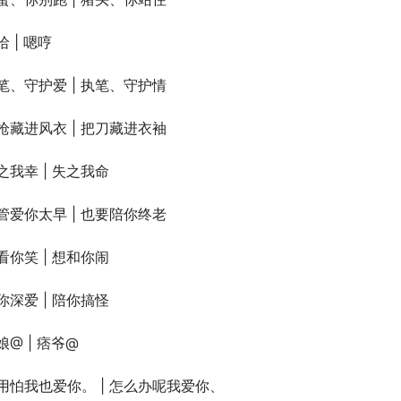
哈 | 嗯哼
笔、守护爱 | 执笔、守护情
枪藏进风衣 | 把刀藏进衣袖
之我幸 | 失之我命
管爱你太早 | 也要陪你终老
看你笑 | 想和你闹
你深爱 | 陪你搞怪
娘@ | 痞爷@
用怕我也爱你。 | 怎么办呢我爱你、