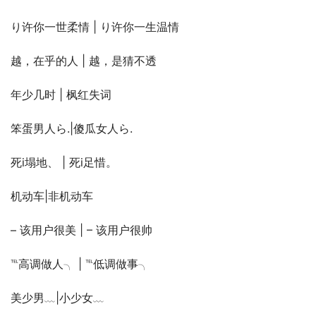
り许你一世柔情 | り许你一生温情
越，在乎的人 | 越，是猜不透
年少几时 | 枫红失词
笨蛋男人ら.|傻瓜女人ら.
死i塌地、 | 死i足惜。
机动车|非机动车
– 该用户很美 | – 该用户很帅
℡高调做人╮ | ℡低调做事╮
美少男﹏|小少女﹏