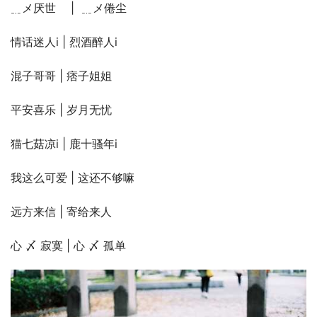
﹎メ厌世ゞ |  ﹎メ倦尘ゞ
情话迷人i | 烈酒醉人i
混子哥哥 | 痞子姐姐
平安喜乐 | 岁月无忧
猫七菇凉i | 鹿十骚年i
我这么可爱 | 这还不够嘛
远方来信 | 寄给来人
心 〆 寂寞 | 心 〆 孤单