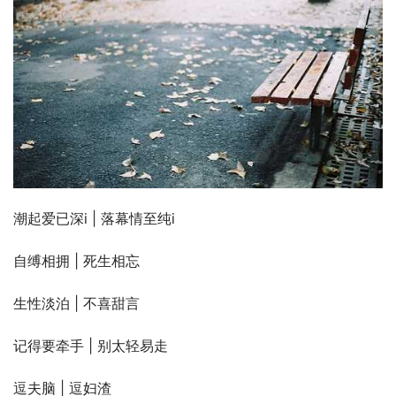
潮起爱已深i | 落幕情至纯i
自缚相拥 | 死生相忘
生性淡泊 | 不喜甜言
记得要牵手 | 别太轻易走
逗夫脑 | 逗妇渣