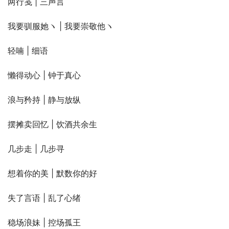
两行笺 | 三声言
我要驯服她ヽ | 我要崇敬他ヽ
轻喃 | 细语
懒得动心 | 钟于真心
浪与矜持 | 静与放纵
摆摊卖回忆 | 饮酒共余生
几步走 | 几步寻
想着你的美 | 默数你的好
失了言语 | 乱了心绪
稳场浪妹 | 控场孤王