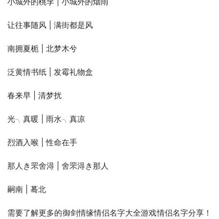
小城外的桃李 | 小城外的烟雨
让往事随风 | 满街都是风
南拥夏栀 | 北梦木兮
泛黄情书纸 | 发霉礼物盒
春来早 | 清梦扰
光╮真暖 | 雨水╮真凉
烈酒入喉 | 性命在手
那人き罘舍淂 | 舍罘淂き那人
嗣南 | 蓦北
需要了解更多的御剑情缘情侣名字大全游戏情侣名字分享！