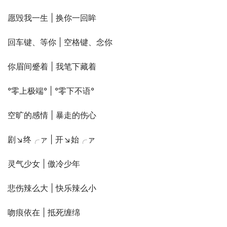
愿毁我一生 | 换你一回眸
回车键、等你 | 空格键、念你
你眉间蹙着 | 我笔下藏着
°零上极端° | °零下不语°
空旷的感情 | 暴走的伤心
剧↘终╭ァ | 开↘始╭ァ
灵气少女 | 傲冷少年
悲伤辣么大 | 快乐辣么小
吻痕依在 | 抵死缠绵