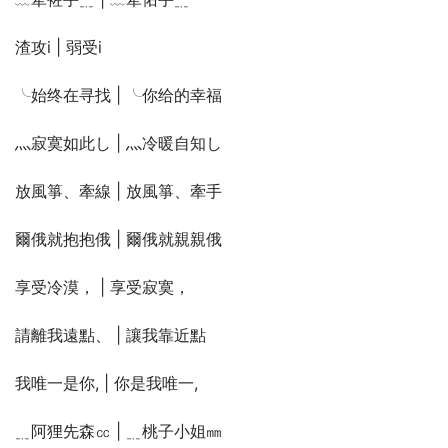
渣攻i | 弱受i
╰始终在寻找 | ╰你给的幸福
灬寂寞如此し | 灬冷暖自知し
放風箏、牽線 | 放風箏、牽手
爾俄就抱抱俄 | 爾俄就親親俄
享受冷漠， | 享受寂寞，
請離我遠點、 | 讓我靠近點
我唯一是你, | 你是我唯一,
﹎阿狸先森㏄ | ﹎桃子小姐㎜