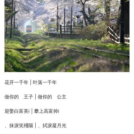
花开一千年 | 叶落一千年
做你的ゝ王子 | 做你的ゝ公主
迎娶白富美i | 攀上高富帅i
、抹淚笑殘陽 | 、拭淚凝月光