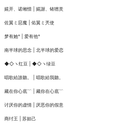
婲开、诺缃惜 | 婲謝、铱嘫羙
佐翼ミ惡魔 | 佑翼ミ兲使
梦有她° | 爱有他°
南半球的思念 | 北半球的爱恋
◆◇ヽ红豆 | ◆◇ヽ绿豆
唱歌給誰聽。 | 唱歌給我聽。
藏在你心底﹌ | 藏你在心底﹌
讨厌你的虚情 | 厌恶你的假意
商纣王 | 苏妲己