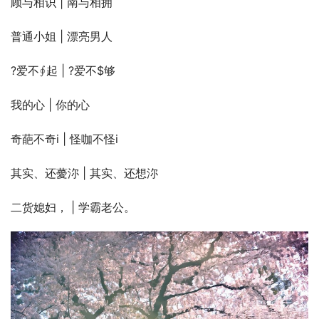
顾与相识 | 南与相拥
普通小姐 | 漂亮男人
?爱不∮起 | ?爱不$够
我的心 | 你的心
奇葩不奇i | 怪咖不怪i
其实、还薆沵 | 其实、还想沵
二货媳妇， | 学霸老公。