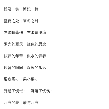
博君一笑 | 博妃一舞
盛夏之处 | 寒冬之时
左眼睛悲伤 | 右眼睛凄凉
陽光的夏天 | 綠色的思念
似夢的年華 | 似水的青春
短暂的瞬间 | 漫长的永远
蛋皮蛋╮ | 果小果╮
升起了惆怅╯ | 沉落了忧伤╯
西凉的蒙 | 蒙与西凉