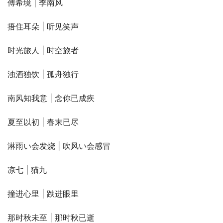
傅希境 | 季南风
捂住耳朵 | 听见笑声
时光旅人 | 时空旅者
浊酒独饮 | 孤舟独行
南风知我意 | 念你已成疾
夏至以初 | 春末已尽
淋雨い会发烧 | 吹风い会感冒
凉七 | 猫九
撞进心里 | 跌进眼里
那时秋未至 | 那时秋已逝