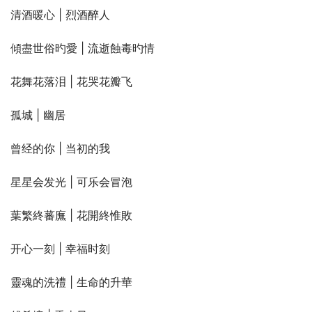
清酒暖心 | 烈酒醉人
傾盡世俗旳愛 | 流逝蝕毒旳情
花舞花落泪 | 花哭花瓣飞
孤城 | 幽居
曾经的你 | 当初的我
星星会发光 | 可乐会冒泡
葉繁終蕃廡 | 花開終惟敗
开心一刻 | 幸福时刻
靈魂的洗禮 | 生命的升華