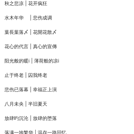
秋之悲凉 | 花开疯狂
水木年华ゝ | 悲伤成调ゝ
葉長葉落〆 | 花開花散〆
花心的代言 | 真心的宣傳
阳光般的暖i | 薄荷般的凉i
止于终老 | 囚我终老
悲伤已落幕 | 幸福正上演
八月未央 | 半旧夏天
放肆旳沉沦 | 放肆的堕落
落满一地繁华 | 温存一路回忆