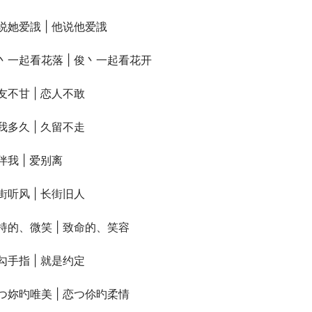
说她爱誐 | 他说他爱誐
丶一起看花落 | 俊丶一起看花开
友不甘 | 恋人不敢
我多久 | 久留不走
伴我 | 爱别离
街听风 | 长街旧人
持的、微笑 | 致命的、笑容
勾手指 | 就是约定
つ妳旳唯美 | 恋つ伱旳柔情