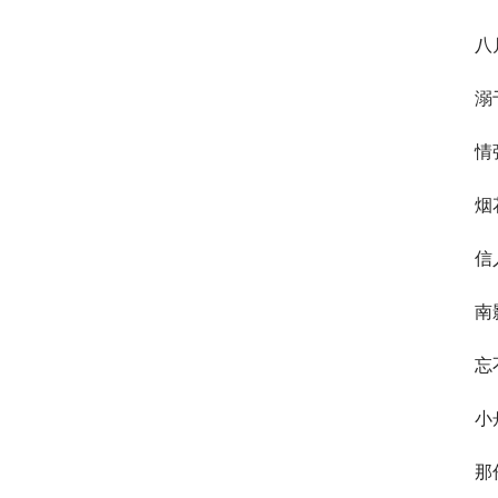
八
溺
情
烟
信
南
忘
小
那