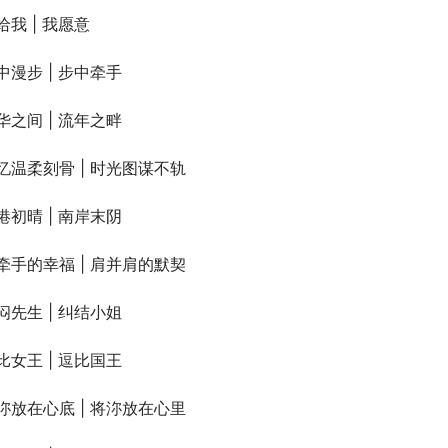
给我 | 我愿意
中漫步 | 步中牵手
华之间 | 流年之畔
忆温柔刻骨 | 时光图谋不轨
港初晴 | 南岸末阴
牵手的幸福 | 肩并肩的默契
闷先生 | 纠结小姐
比女王 | 逗比国王
沵放在心底 | 将沵放在心里