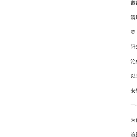
寥
清
羙
阳
沧
以
安
十
为
渲