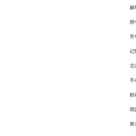
嫁
雨
芳
记
北
手
郁
萌
将