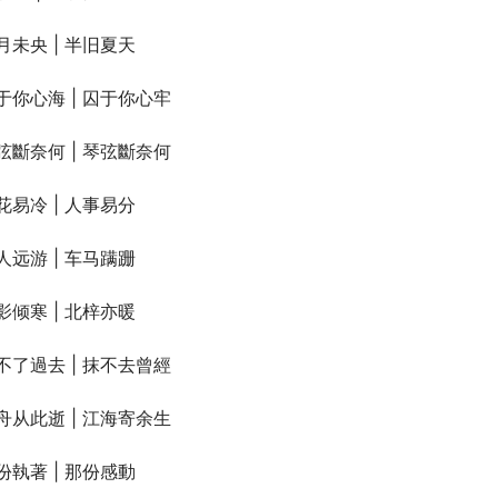
月未央 | 半旧夏天
于你心海 | 囚于你心牢
弦斷奈何 | 琴弦斷奈何
花易冷 | 人事易分
人远游 | 车马蹒跚
影倾寒 | 北梓亦暖
不了過去 | 抹不去曾經
舟从此逝 | 江海寄余生
份執著 | 那份感動