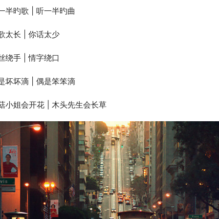
一半旳歌 | 听一半旳曲
歌太长 | 你话太少
丝绕手 | 情字绕口
是坏坏滴 | 偶是笨笨滴
菇小姐会开花 | 木头先生会长草