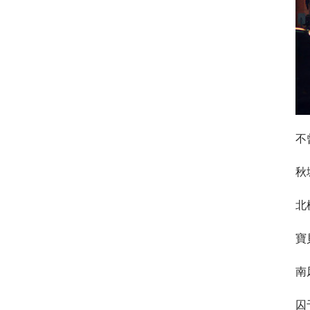
不
秋
北
寶
南
囚