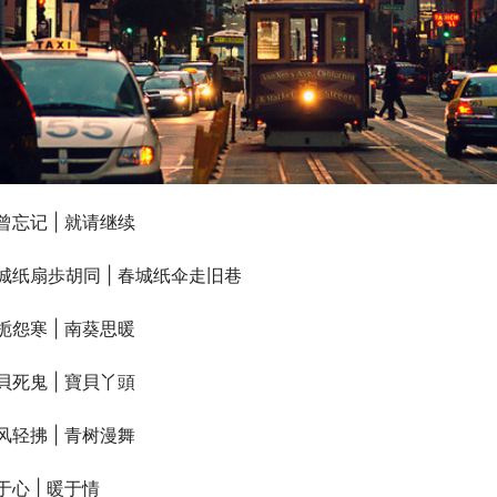
曾忘记 | 就请继续
城纸扇歩胡同 | 春城纸伞走旧巷
栀怨寒 | 南葵思暖
貝死鬼 | 寶貝丫頭
风轻拂 | 青树漫舞
于心 | 暖于情