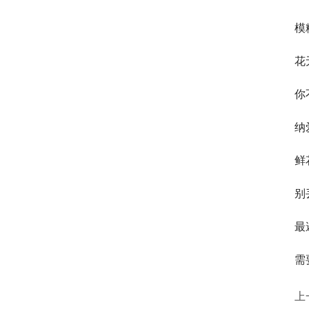
模
花
你
纳
鲜
别
最
需
上