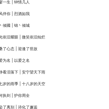
寥一生 | 钟情几人
风伴你 | 烈酒如我
丶倾國 | 锦丶倾城
光依旧耀眼 | 微笑依旧灿烂
桑了心态 | 迎逢了世故
爱为名 | 以爱之名
静看泪落下 | 安宁望天下雨
七岁的雨季 | 十八岁的天空
何执剑 | 护你周全
染了离别 | 诗化了邂逅