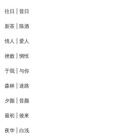
往日 | 昔日
新茶 | 陈酒
情人 | 爱人
挫败 | 惆怅
于我 | 与你
森林 | 迷路
夕颜 | 昔颜
最初 | 後來
夜华 | 白浅