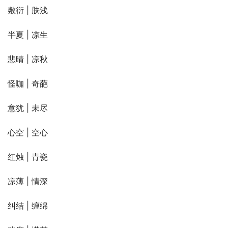
敷衍 | 肤浅
半夏 | 凉生
悲晴 | 凉秋
怪咖 | 奇葩
意犹 | 未尽
心空 | 空心
红烛 | 青瓷
凉薄 | 情深
纠结 | 缠绵