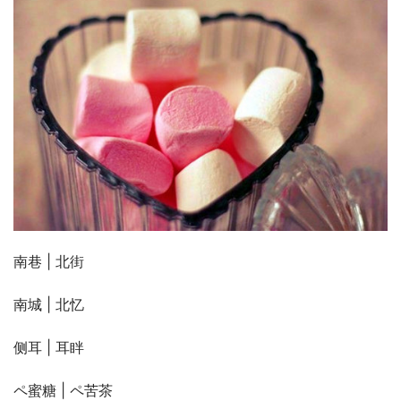
南巷 | 北街
南城 | 北忆
侧耳 | 耳眫
ペ蜜糖 | ペ苦茶