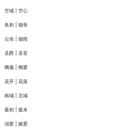
空城 | 空心
鱼刺 | 猫骨
尘埃 | 烟雨
圣爵 | 圣音
獨傷 | 獨愛
花开 | 花落
南城 | 北城
最初 | 最末
溺爱 | 腻爱