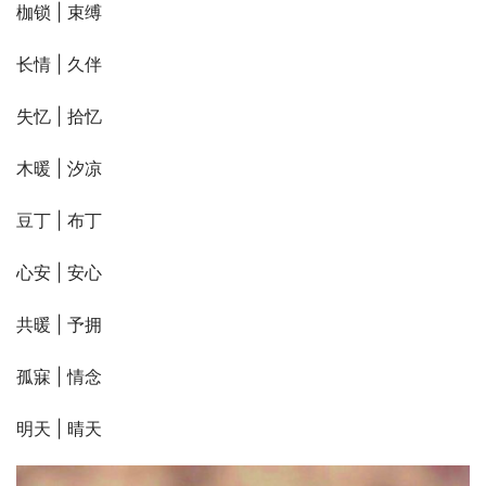
枷锁 | 束缚
长情 | 久伴
失忆 | 拾忆
木暖 | 汐凉
豆丁 | 布丁
心安 | 安心
共暖 | 予拥
孤寐 | 情念
明天 | 晴天