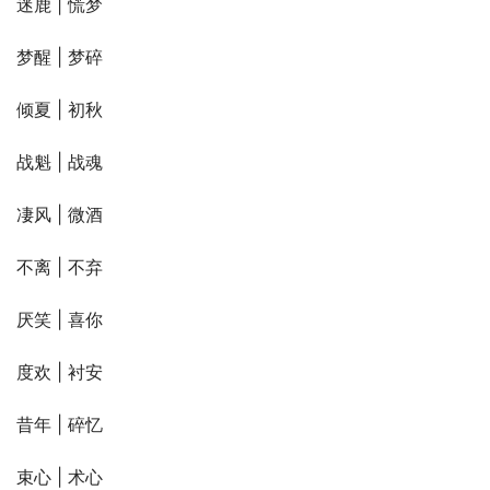
迷鹿 | 慌梦
梦醒 | 梦碎
倾夏 | 初秋
战魁 | 战魂
凄风 | 微酒
不离 | 不弃
厌笑 | 喜你
度欢 | 衬安
昔年 | 碎忆
束心 | 术心