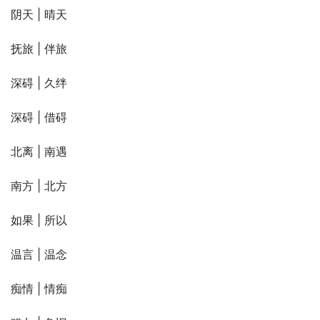
阴天 | 晴天
抚旅 | 伴旅
深碍 | 久绊
深碍 | 借碍
北离 | 南遇
南方 | 北方
如果 | 所以
温言 | 温念
痴情 | 情痴