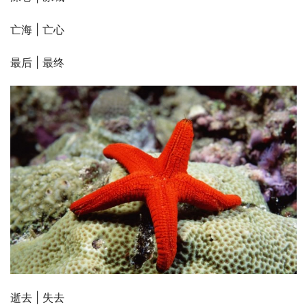
亡海 | 亡心
最后 | 最终
逝去 | 失去