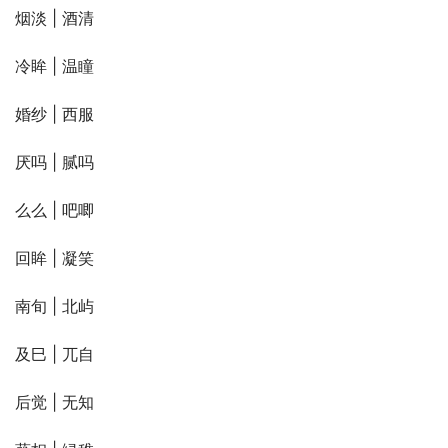
烟淡 | 酒清
冷眸 | 温瞳
婚纱 | 西服
厌吗 | 腻吗
么么 | 吧唧
回眸 | 凝笑
南旬 | 北屿
及巳 | 兀自
后觉 | 无知