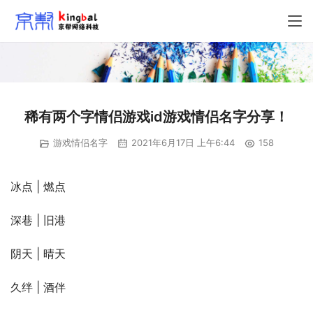
稀有两个字情侣游戏id游戏情侣名字分享！
游戏情侣名字
2021年6月17日 上午6:44
158
冰点 | 燃点
深巷 | 旧港
阴天 | 晴天
久绊 | 酒伴