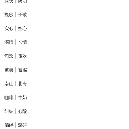
深夜 | 黎明
挽歌 | 长歌
实心 | 空心
深情 | 长情
勼欢 | 孤欢
被耍 | 被骗
南山 | 北海
咖啡 | 牛奶
纠结 | 心酸
偏绊 | 深碍