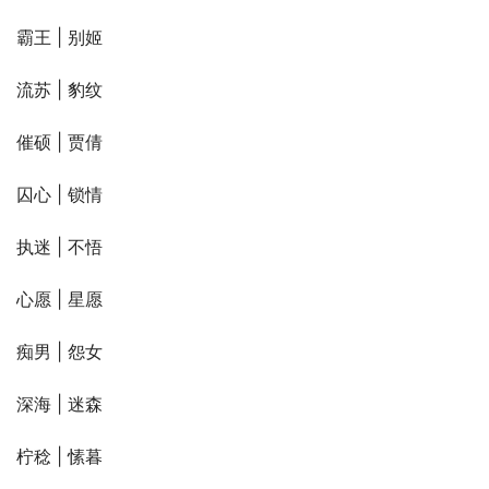
霸王 | 别姬
流苏 | 豹纹
催硕 | 贾倩
囚心 | 锁情
执迷 | 不悟
心愿 | 星愿
痴男 | 怨女
深海 | 迷森
柠稔 | 愫暮