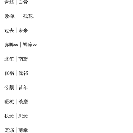
青丝 | 白骨
败柳、 | 残花、
过去 | 未来
赤眸∞ | 褐瞳∞
北笙 | 南鸢
伥祸 | 傀祁
兮颜 | 昔年
暖栀 | 荼靡
执念 | 思念
宠溺 | 薄幸