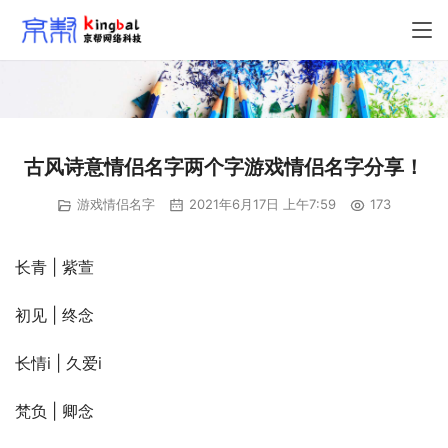
古风诗意情侣名字两个字游戏情侣名字分享！
游戏情侣名字
2021年6月17日 上午7:59
173
长青 | 紫萱
初见 | 终念
长情i | 久爱i
梵负 | 卿念