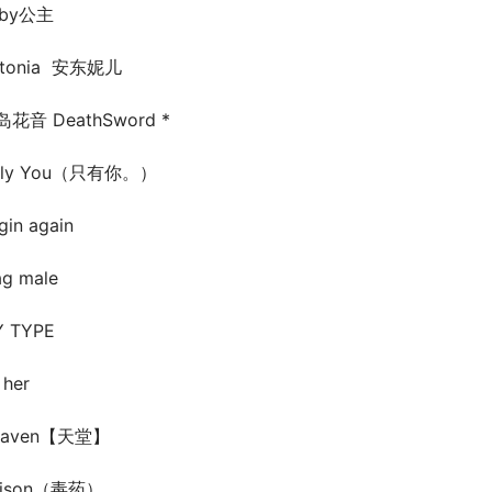
aby公主
tonia  安东妮儿
花音 DeathSword *
nly You（只有你。）
gin again
ag male
 TYPE
 her
eaven【天堂】
oison（毒药）