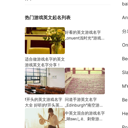
b
An
热门游戏英文起名列表
分岛
好看的英文游戏名字
_onuent浅时光°游戏
英文名字分享！
O
Be
适合做游戏名字的英文
游戏英文名字分享！
Sl
MY
Be
f开头的英文游戏名字
问道手游英文名字
大全 好听的f开头英文
_Edinburgh°南空游戏
网名游戏英文名字分
英文名字分享！
H
中英文混合的游戏名字
享！
_呐sмιしё、刺骨游戏
英文名字分享！
P