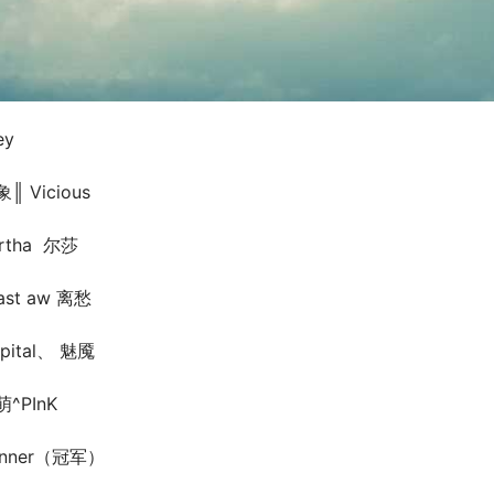
ey
║ Vicious
rtha  尔莎
ast aw 离愁
pital、 魅魇
^PInK
inner（冠军）