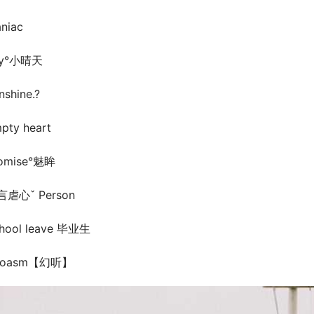
niac
ly°小晴天
nshine.?
pty heart
omise°魅眸
言虐心ˇ Person
hool leave 毕业生
koasm【幻听】