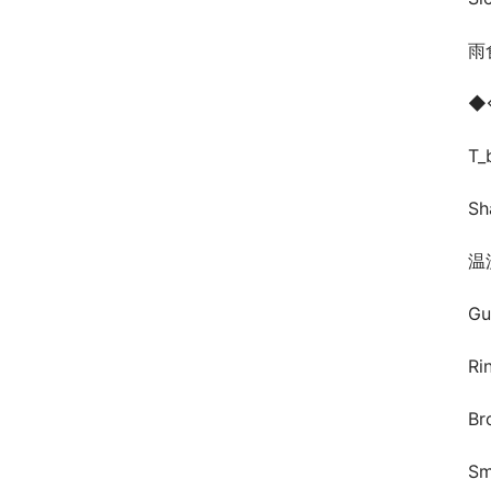
雨食
◆
T
S
温流
Gu
Ri
B
S