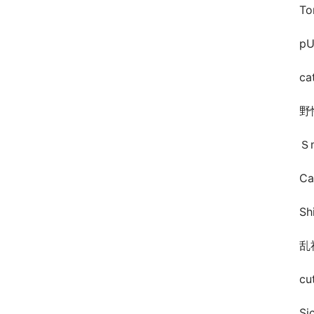
T
pU
ca
野
Ｓ
Ca
S
乱
cut
Si