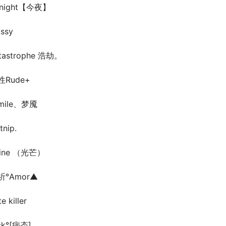
onight【今夜】
ssy
tastrophe 浩劫。
性Rude+
mile、梦魇
tnip.
hine （光芒）
祈°Amor▲
e killer
ck°[病态]