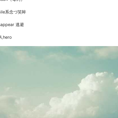
mile系念づ笑眸
sappear 逃避
人hero