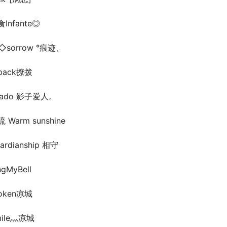
Infante◎
◇sorrow °痕迹、
_back撩拨
hado 影子爱人。
 Warm sunshine
ardianship 相守
ngMyBell
roken凉城
mile灬凉城