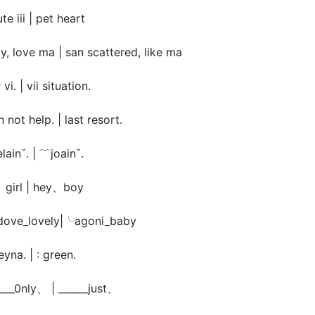
ute iii | pet heart
zy, love ma | san scattered, like ma
 vi. | vii situation.
 not help. | last resort.
lainˇ. | ﹌joainˇ.
、girl | hey、boy
ove_lovely|╰agoni_baby
eyna. | : green.
____0nly、 | ______just、