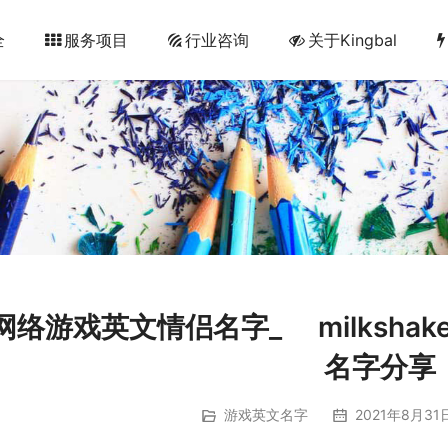
全
服务项目
行业咨询
关于Kingbal
网络游戏英文情侣名字_ゝ milkshake 
名字分享
游戏英文名字
2021年8月31日