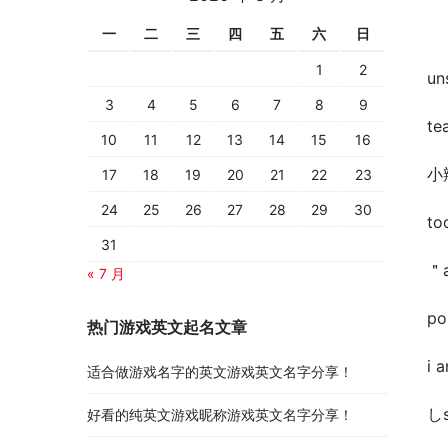
ゝ 
一
二
三
四
五
六
日
1
2
un
3
4
5
6
7
8
9
tea
10
11
12
13
14
15
16
小辣
17
18
19
20
21
22
23
24
25
26
27
28
29
30
too
31
＂a
« 7 月
po
热门游戏英文起名文章
i 
适合做游戏名字的英文游戏英文名字分享！
しs
好看的纯英文游戏昵称游戏英文名字分享！