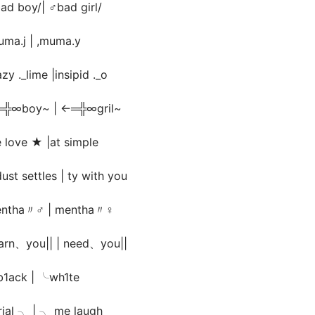
ad boy/| ♂bad girl/
uma.j | ,muma.y
zy ._lime |insipid ._o
╬∞boy~ | ←═╬∞gril~
e love ★ |at simple
dust settles | ty with you
ntha〃♂ | mentha〃♀
arn、you|| | need、you||
1ack | ╰wh1te
rial ╮ | ╮ me laugh