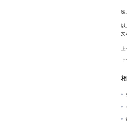
嗳
以
文
上
下
相