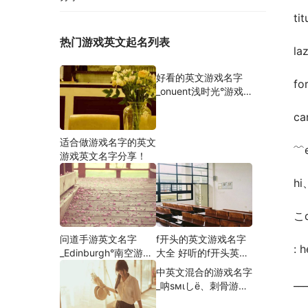
tit
热门游戏英文起名列表
la
好看的英文游戏名字
for
_onuent浅时光°游戏
英文名字分享！
can
适合做游戏名字的英文
﹌e
游戏英文名字分享！
hi
こd
问道手游英文名字
f开头的英文游戏名字
: h
_Edinburgh°南空游戏
大全 好听的f开头英文
英文名字分享！
网名游戏英文名字分
中英文混合的游戏名字
享！
__
_呐sмιしё、刺骨游戏
英文名字分享！