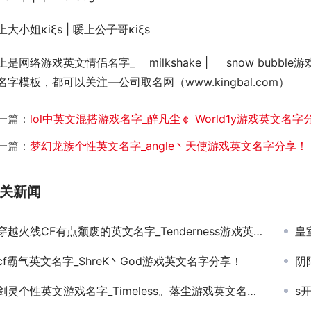
上大小姐κiξs | 嗳上公子哥κiξs
上是网络游戏英文情侣名字_ゝ milkshake | ゝ snow b
名字模板，都可以关注—公司取名网（www.kingbal.com） 
一篇：
lol中英文混搭游戏名字_醉凡尘￠ World1y游戏英文名字
一篇：
梦幻龙族个性英文名字_angle丶天使游戏英文名字分享！
关新闻
穿越火线CF有点颓废的英文名字_Tenderness游戏英文名字分享！
皇
cf霸气英文名字_ShreK丶God游戏英文名字分享！
阴
剑灵个性英文游戏名字_Timeless。落尘游戏英文名字分享！
s