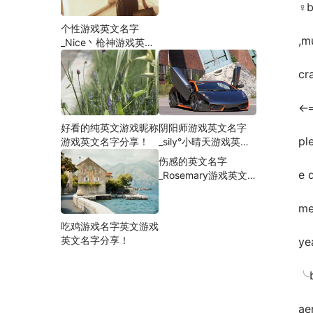
♀b
个性游戏英文名字
,m
_Nice丶枪神游戏英文
名字分享！
cra
←═
好看的纯英文游戏昵称
阴阳师游戏英文名字
pl
游戏英文名字分享！
_sily°小晴天游戏英文
名字分享！
伤感的英文名字
e 
_Rosemary游戏英文
名字分享！
me
吃鸡游戏名字英文游戏
英文名字分享！
ye
╰b
ae