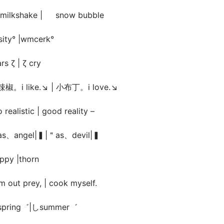
milkshake | ゝ snow bubble
sity° |wmcerk°
rs ζ | ζ cry
椒。i like.↘ | 小布丁。i love.↘
 realistic | good reality –
s、angel|▍|＂as、devil|▍
ppy |thorn
am out prey, | cook myself.
pring゛|しsummer゛