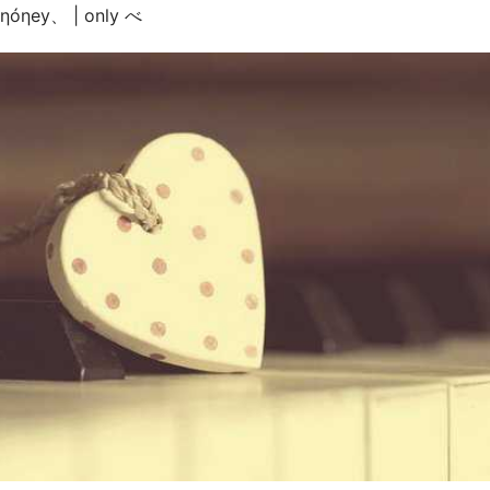
ηóηey、 | оnly べ