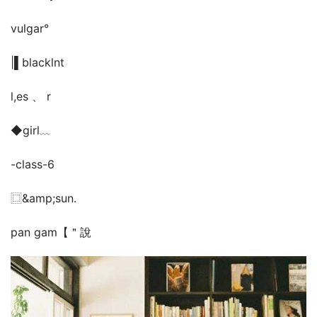
vulgar°
|▌blacklnt
l,es 、 r
◆girl﹏
-class-6ゝ
⿴&amp;sun.
pan gam【＂說