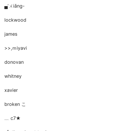
▄’ㄨiǎng-
lockwood
james
>>,ｍiyavi
donovan
whitney
xavier
broken こ
﹏ c7★