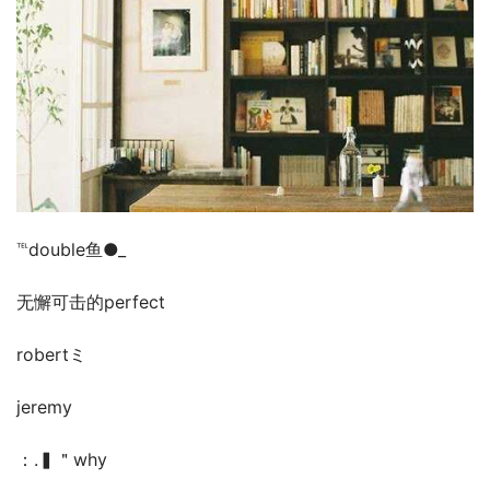
℡double鱼●_
无懈可击的perfect
robertミ
jeremy
：.▍＂why