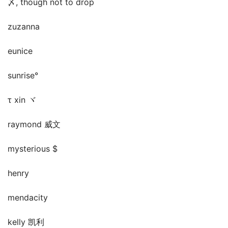
〆, though not to drop
zuzanna
eunice
sunrise°
τ xin ヾ
raymond 威文
mysterious $
henry
mendacity
kelly 凯利