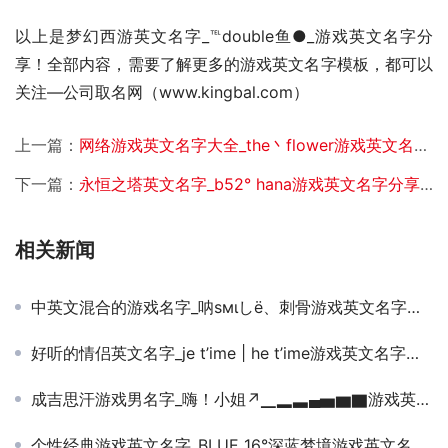
以上是梦幻西游英文名字_℡double鱼●_游戏英文名字分
享！全部内容，需要了解更多的游戏英文名字模板，都可以
关注—公司取名网（www.kingbal.com） 
上一篇：
网络游戏英文名字大全_the丶flower游戏英文名字分享！
下一篇：
永恒之塔英文名字_b52° hana游戏英文名字分享！
相关新闻
中英文混合的游戏名字_呐sмιしё、刺骨游戏英文名字分享！
好听的情侣英文名字_je t’ime | he t’ime游戏英文名字分享！
成吉思汗游戏男名字_嗨！小姐↗▁▂▃▄▅▆▇游戏英文名字分享！
个性经典游戏英文名字_BLUE 16°深蓝梦境游戏英文名字分享！