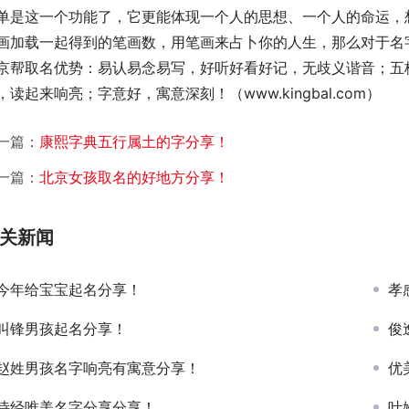
单是这一个功能了，它更能体现一个人的思想、一个人的命运，
画加载一起得到的笔画数，用笔画来占卜你的人生，那么对于名
京帮取名优势：易认易念易写，好听好看好记，无歧义谐音；五
，读起来响亮；字意好，寓意深刻！（www.kingbal.com）
一篇：
康熙字典五行属土的字分享！
一篇：
北京女孩取名的好地方分享！
关新闻
今年给宝宝起名分享！
孝
叫锋男孩起名分享！
俊
赵姓男孩名字响亮有寓意分享！
优
诗经唯美名字分享分享！
叶