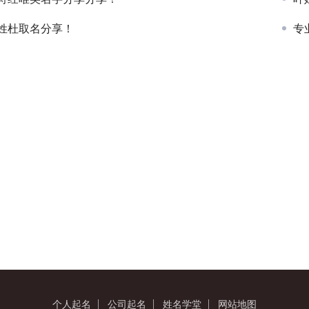
姓杜取名分享！
专
个人起名
公司起名
姓名学堂
网站地图