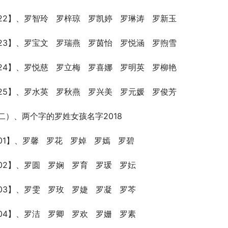
22】、罗智玲   罗梓琼   罗凯婷   罗琳涛   罗新玉
23】、罗宝文   罗瑞燕   罗茵怡   罗悦涵   罗煦雪
24】、罗悦慈   罗立梅   罗喜娜   罗明英   罗柳艳
25】、罗水英   罗秋燕   罗兴美   罗元媛   罗俊芳
二）、两个字的罗姓女孩名字2018
01】、罗馨   罗花   罗婥   罗嫣   罗碧
02】、罗圆   罗娴   罗育   罗瑗   罗妘
03】、罗雯   罗玫   罗婕   罗凝   罗芩
04】、罗洁   罗卿   罗欢   罗姗   罗素