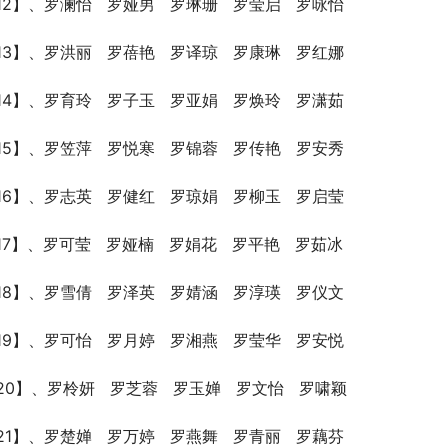
12】、罗澜怡   罗娅男   罗琳珊   罗莹启   罗咏怡
13】、罗洪丽   罗蓓艳   罗译琼   罗康琳   罗红娜
14】、罗育玲   罗子玉   罗亚娟   罗焕玲   罗潇茹
15】、罗笠萍   罗悦寒   罗锦蓉   罗传艳   罗安秀
16】、罗志英   罗健红   罗琼娟   罗柳玉   罗启莹
17】、罗可莹   罗娅楠   罗娟花   罗平艳   罗茹冰
18】、罗雪倩   罗泽英   罗婧涵   罗淳瑛   罗仪文
19】、罗可怡   罗月婷   罗湘燕   罗莹华   罗安悦
20】、罗柃妍   罗芝蓉   罗玉婵   罗文怡   罗啸颖
21】、罗楚婵   罗万婷   罗燕舞   罗青丽   罗藕芬