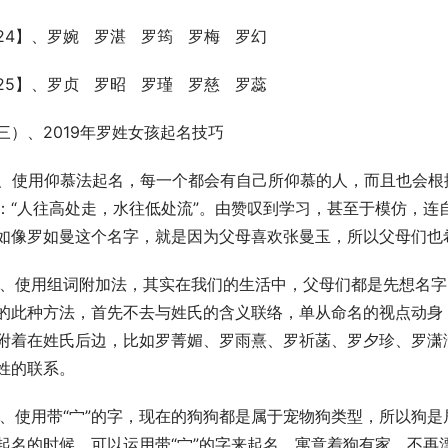
24】、罗婉   罗湛   罗筠   罗梅   罗幻
25】、罗贞   罗昭   罗瑾   罗慈   罗蕊
三）、2019年罗姓女孩起名技巧
1、使用仰慕法起名，每一个都会有自己所仰慕的人，而且也会
：“人往高处走，水往低处流”。由赞叹到学习，甚至于模仿，连
如像罗如曼这个名字，就是因为父母喜欢张曼玉，所以父母们也
2、使用组词附加法，其实在我们的生活中，父母们都是先想名
的此种方法，首先不去与姓氏的含义联络，单从命名的视点动身
附着在姓氏后边，比如罗菁媚、罗雨熹、罗祈菡、罗夕珍、罗潇
姓的联系。
3、使用带“宀”的字，现在的狗狗都是属于宠物狗类型，所以狗是
起名的时候，可以运用带“宀”的字来起名，寓意着狗有家，不再