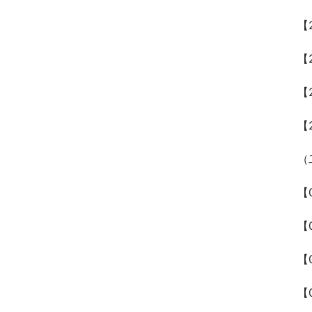
【
【
【
【
（
【
【
【
【