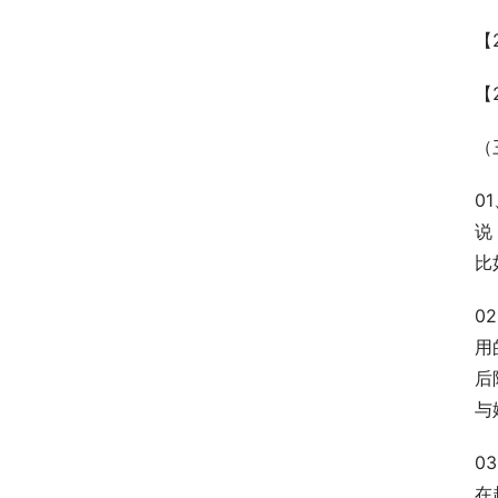
【
【
（
0
说
比
0
用
后
与
0
在