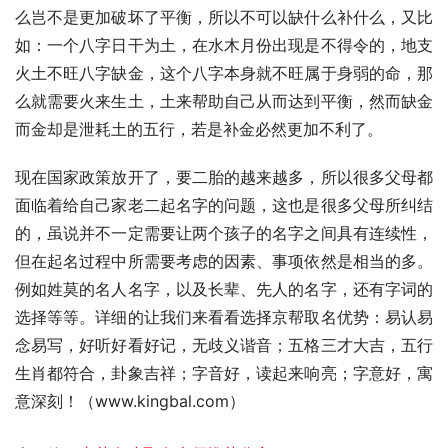
么岂不是更加破坏了平衡，所以不可以缺什么补什么，又比
如：一个八字日干为土，在水木月份出现是不得令的，地支
火土不旺八字缺金，这个八字本身就不旺属于身弱的命，那
么就需要火来生土，土来帮助自己从而达到平衡，然而缺金
而金却是泄耗土的五行，若是补金必然更加不利了。
现在国家政策放开了，要二胎的越来越多，所以很多父母都
面临着给自己家老二起名字的问题，这也是很多父母所纠结
的，虽说并不一定需要让两个孩子的名字之间具有连续性，
但在起名过程中所需要考虑的因素、事项依然是相当的多。
例如姓莫的名人名字，以及长辈、先人的名字，还有字词的
选择等等。详细的让我们来看看选择京帮取名优势：易认易
念易写，好听好看好记，无歧义谐音；五格三才大吉，五行
生肖都符合，卦象吉祥；字音好，读起来响亮；字意好，寓
意深刻！（www.kingbal.com）