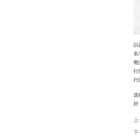
以
名
饱
行
行
选
好
上
下