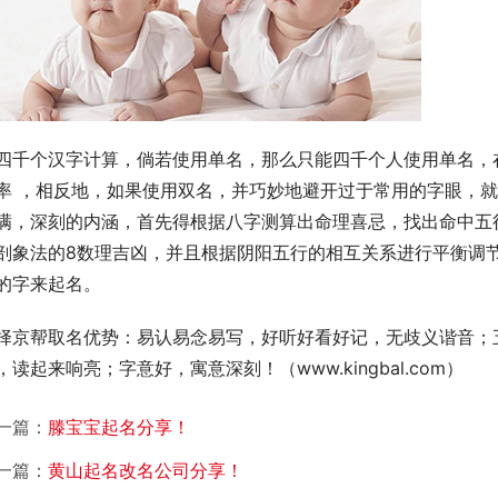
四千个汉字计算，倘若使用单名，那么只能四千个人使用单名，
率 ，相反地，如果使用双名，并巧妙地避开过于常用的字眼，
满，深刻的内涵，首先得根据八字测算出命理喜忌，找出命中五行
剖象法的8数理吉凶，并且根据阴阳五行的相互关系进行平衡调
的字来起名。
择京帮取名优势：易认易念易写，好听好看好记，无歧义谐音；
，读起来响亮；字意好，寓意深刻！（www.kingbal.com）        
一篇：
滕宝宝起名分享！
一篇：
黄山起名改名公司分享！