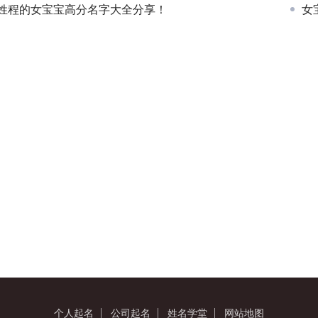
姓程的女宝宝高分名字大全分享！
女
个人起名
公司起名
姓名学堂
网站地图