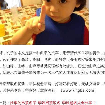
轩，玄子的本义是指一种曲阜的汽车，用于清代医生和的妻子，
，它延伸到了高琦，高阳，飞驹，而轩光，齐玉玄安等常用词有
，如山峰，山峰，山峰等常见词语都有此含义，它也指山峰之类
，我表示希望孩子能够成为一名出色的人才并达到别人无法达到
择京帮取名优势：易认易念易写，好听好看好记，无歧义谐音；
，读起来响亮；字意好，寓意深刻！（www.kingbal.com）        
一篇：
姓季的男孩名字-季姓男孩取名-季姓起名大全分享！