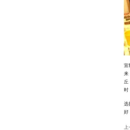
宣
来
丘
时
选
好
上