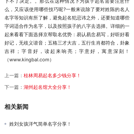
下不了决定。。那么在这种情况下为孩子起名需要注意什
么，又应该使用哪些技巧呢?一般来说除了要对姓陈的名人
名字等知识有所了解，避免起名犯忌讳之外，还要知道哪些
字词适合作为名字，以及按照孩子的八字去选择。详细的一
起来看看下面选择京帮取名优势：易认易念易写，好听好看
好记，无歧义谐音；五格三才大吉，五行生肖都符合，卦象
吉祥；字音好，读起来响亮；字意好，寓意深刻！
（www.kingbal.com）
上一篇：
桂林周易起名多少钱分享！
下一篇：
湖州起名馆大全分享！
相关新闻
姓刘女孩洋气简单名字分享！