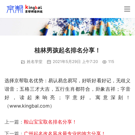
桂林男孩起名排名分享！
姓名学堂
2021年5月29日 上午7:20
115
选择京帮取名优势：易认易念易写，好听好看好记，无歧义
谐音；五格三才大吉，五行生肖都符合，卦象吉祥；字音
好，读起来响亮；字意好，寓意深刻！
（www.kingbal.com）
上一篇：
鞍山宝宝取名排名分享！
下一篇：
广州起名改名风水最专业的地方分享！