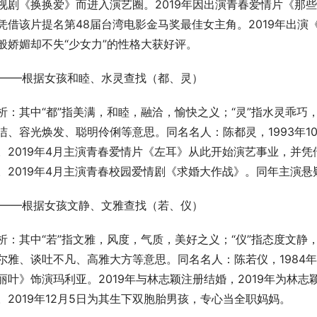
视剧《换换爱》而进入演艺圈。2019年因出演青春爱情片《那
凭借该片提名第48届台湾电影金马奖最佳女主角。2019年出
般娇媚却不失“少女力”的性格大获好评。
3——根据女孩和睦、水灵查找（都、灵）
析：其中“都”指美满，和睦，融洽，愉快之义；“灵”指水灵乖巧
洁、容光焕发、聪明伶俐等意思。同名名人：陈都灵，1993年1
。2019年4月主演青春爱情片《左耳》从此开始演艺事业，并
。2019年4月主演青春校园爱情剧《求婚大作战》。同年主演
4——根据女孩文静、文雅查找（若、仪）
析：其中“若”指文雅，风度，气质，美好之义；“仪”指态度文静
尔雅、谈吐不凡、高雅大方等意思。同名名人：陈若仪，1984年
丽叶》饰演玛利亚。2019年与林志颖注册结婚，2019年为林志
。2019年12月5日为其生下双胞胎男孩，专心当全职妈妈。