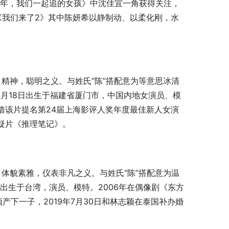
些年，我们一起追的女孩》中沈佳宜一角获得关注，
演《我们来了2》其中陈妍希以静制动、以柔化刚，水
，精神，聪明之义。与姓氏“陈”搭配意为等意思冰清
0月18日出生于福建省厦门市，中国内地女演员、模
凭借该片提名第24届上海影评人奖年度最佳新人女演
悬疑片《推理笔记》。
，体貌素雅，仪表非凡之义。与姓氏“陈”搭配意为温
出生于台湾，演员、模特。2006年在偶像剧《东方
颖产下一子，2019年7月30日和林志颖在泰国补办婚