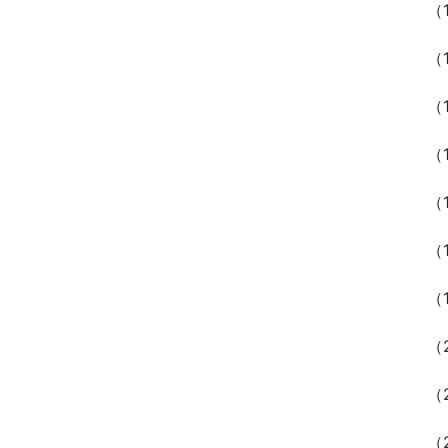
（
（
（
（
（
（
（
（
（
（