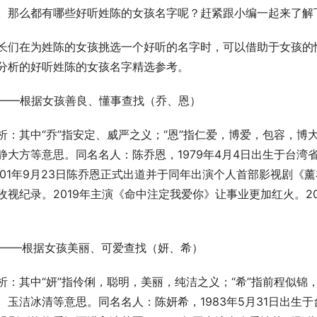
。那么都有哪些好听姓陈的女孩名字呢？赶紧跟小编一起来了解
长们在为姓陈的女孩挑选一个好听的名字时，可以借助于女孩的
分析的好听姓陈的女孩名字精选参考。
1——根据女孩善良、懂事查找（乔、恩）
析：其中“乔”指安定、威严之义；“恩”指仁爱，博爱，包容，博
静大方等意思。同名名人：陈乔恩，1979年4月4日出生于台
001年9月23日陈乔恩正式出道并于同年出演个人首部影视剧《
收视纪录。2019年主演《命中注定我爱你》让事业更加红火。2
。
2——根据女孩美丽、可爱查找（妍、希）
析：其中“妍”指伶俐，聪明，美丽，纯洁之义；“希”指前程似锦
、玉洁冰清等意思。同名名人：陈妍希，1983年5月31日出生