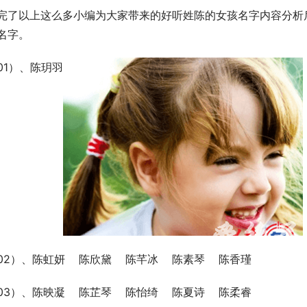
完了以上这么多小编为大家带来的好听姓陈的女孩名字内容分析
名字。
01）、陈玥羽
02）、陈虹妍    陈欣黛    陈芊冰    陈素琴    陈香瑾
03）、陈映凝    陈芷琴    陈怡绮    陈夏诗    陈柔睿