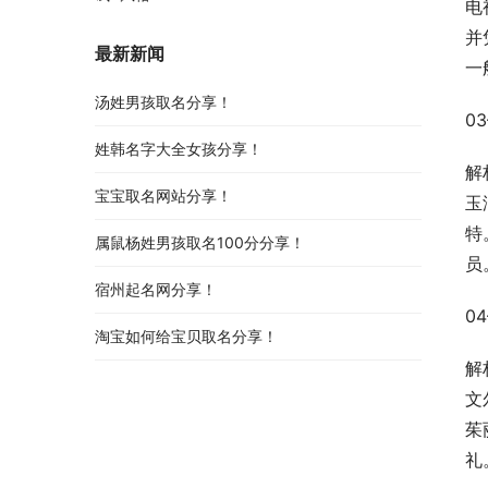
电
并
最新新闻
一
汤姓男孩取名分享！
0
姓韩名字大全女孩分享！
解
宝宝取名网站分享！
玉
特
属鼠杨姓男孩取名100分分享！
员
宿州起名网分享！
0
淘宝如何给宝贝取名分享！
解
文
茱
礼