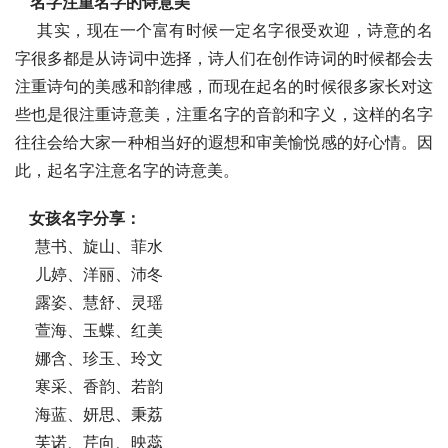
名字注重名字的诗意美
    其实，现在一个富有时候一定名字很受欢迎，诗意的名
字很多都是从诗词中选择，诗人们在创作诗词的时候都会去
注重诗句的美感和韵律感，而现在起名的时候很多家长对这
些也是很注重诗意美，注重名字的音韵和字义，这样的名字
往往会给大家一种相当好的遐想和审美愉悦感的好心情。因
此，起名字注意名字的诗意美。
 女孩名字分享：
    慧书、旋山、菲水
    儿婷、洋丽、沛冬
    露姿、慧舒、灵瑶
    萱海、玉蝶、红美
    娜含、珍玉、玲文
    寒采、香韵、若韵
    海蓝、妍思、秉荔
    芙诺、芹向、映蕊