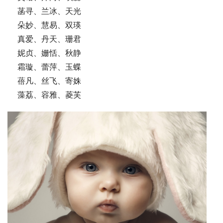
    菡寻、兰冰、天光
    朵妙、慧易、双瑛
    真爱、丹天、珊君
    妮贞、姗恬、秋静
    霜璇、蕾萍、玉蝶
    蓓凡、丝飞、寄姝
    藻荔、容雅、菱芙