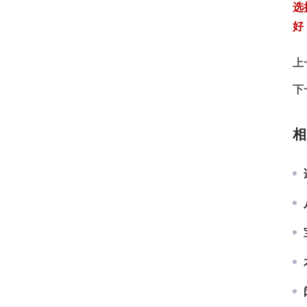
选
好
上
下
相