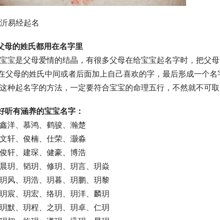
临沂易经起名
 父母的姓氏都用在名字里
在父母的姓氏中间或者后面加上自己喜欢的字，最后形成一个名
   这种起名字的方法，一定要符合宝宝的命理五行，不然就不可
好听有涵养的宝宝名字：
   鑫洋、慕鸿、鹤骏、瀚楚
   文轩、俊楠、仕荣、灏淼
   俊轩、建琛、健豪、博浩
   晨玥、韬玥、修玥、玥言、玥焱
   玥风、玥浩、玥暮、玥鹏、玥黎
   玥宸、玥宏、络玥、玥洋、麟玥
   玥默、玥程、之玥、玥卓、仁玥