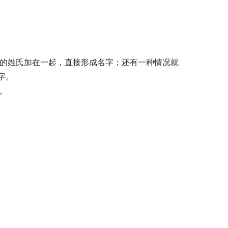
字。
取。