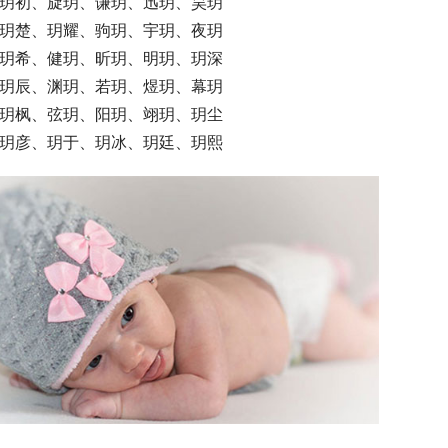
   玥初、旋玥、谦玥、迅玥、昊玥
   玥楚、玥耀、驹玥、宇玥、夜玥
   玥希、健玥、昕玥、明玥、玥深
   玥辰、渊玥、若玥、煜玥、幕玥
   玥枫、弦玥、阳玥、翊玥、玥尘
   玥彦、玥于、玥冰、玥廷、玥熙