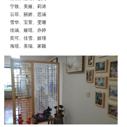
    宁致、美娅、莉涛
    云菲、丽娇、思涵
    雪华、宝萱、雯珊
    佳涵、娅瑶、亦婷
    奕可、佳雪、姣瑾
    海瑶、美瑞、家颖