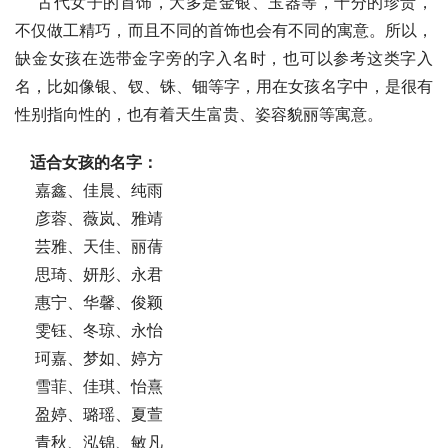
    古代女子的首饰，大多是金银、玉器等，十分的珍贵，
不仅做工精巧，而且不同的首饰也会有不同的寓意。所以，
缺金女孩在选带金字旁的字入名时，也可以参考这类字入
名，比如像银、钗、铢、钿等字，用在女孩名字中，是很有
性别指向性的，也有着天生富贵、姿容貌丽等寓意。
适合女孩的名字：
    嘉鑫、佳晨、纯雨
    彦蓉、薇岚、雅靖
    芸雅、天佳、丽蒨
    思琦、妍彤、永君
    惠宁、华馨、俊颖
    雯钰、冬琼、永怡
    珂嘉、梦如、婷方
    雪菲、佳琪、怡熹
    盈婷、璐瑶、夏萱
    青秋、泓锦、敏凡