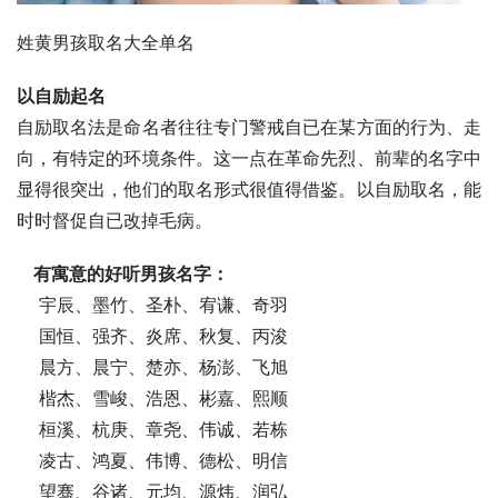
姓黄男孩取名大全单名
以自励起名
自励取名法是命名者往往专门警戒自已在某方面的行为、走
向，有特定的环境条件。这一点在革命先烈、前辈的名字中
显得很突出，他们的取名形式很值得借鉴。以自励取名，能
时时督促自已改掉毛病。
有寓意的好听男孩名字：
    宇辰、墨竹、圣朴、宥谦、奇羽
    国恒、强齐、炎席、秋复、丙浚
    晨方、晨宁、楚亦、杨澎、飞旭
    楷杰、雪峻、浩恩、彬嘉、熙顺
    桓溪、杭庚、章尧、伟诚、若栋
    凌古、鸿夏、伟博、德松、明信
    望骞、谷诸、元均、源炜、润弘