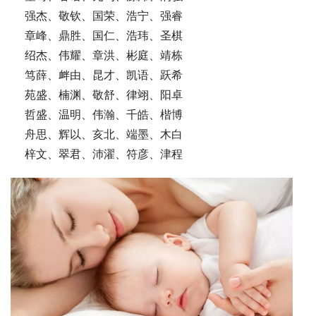
    强杰、敬钦、国荣、浩宁、强睿
    章峰、鼎胜、国仁、浩玮、圣棋
    绍杰、伟耀、章洪、彬庭、靖栋
    笃薛、衅由、昆才、凯语、跃希
    苑盛、楠渊、敬舒、律翊、阳卓
    哲盛、温明、伟瀚、千皓、楷博
    舟思、辉以、亥北、端墨、木白
    梓文、翠君、沛濯、符彦、津程