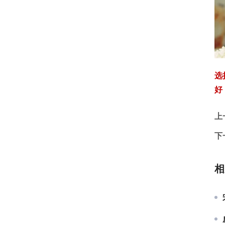
选
好
上
下
相