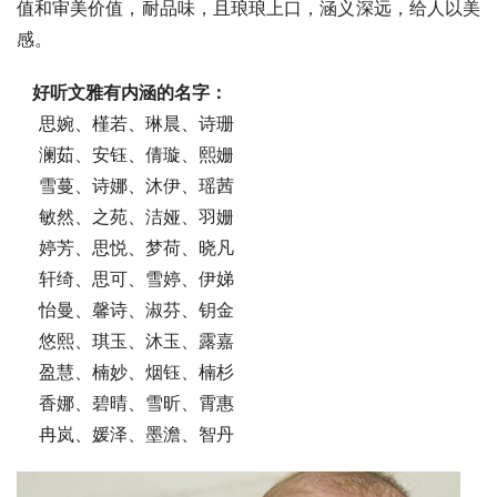
值和审美价值，耐品味，且琅琅上口，涵义深远，给人以美
感。
 好听文雅有内涵的名字：
    思婉、槿若、琳晨、诗珊
    澜茹、安钰、倩璇、熙姗
    雪蔓、诗娜、沐伊、瑶茜
    敏然、之苑、洁娅、羽姗
    婷芳、思悦、梦荷、晓凡
    轩绮、思可、雪婷、伊娣
    怡曼、馨诗、淑芬、钥金
    悠熙、琪玉、沐玉、露嘉
    盈慧、楠妙、烟钰、楠杉
    香娜、碧晴、雪昕、霄惠
    冉岚、媛泽、墨澹、智丹