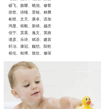
    硕飞、旗耀、晓池、修誓
    崇世、诗曈、景铭、林腾
    彬煜、文天、康卓、语加
    鸿显、裕毅、新靖、越庆
    佳宁、昊晨、逸文、英政
    谨彦、乐诗、斌语、建若
    轩冶、康冠、巍恺、阳乾
    裕伦、柏博、致欣、修琛