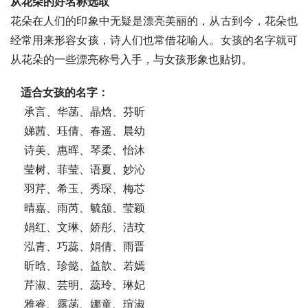
从花朵的好名称选取
花朵在人们的印象中无疑是漂亮美丽的，从古到今，花朵也
经常用来形容女孩，诗人们也常借花喻人。女孩的名字就可
从花朵的一些漂亮称号入手，与女孩形象也贴切。
适合女孩的名字：
    承言、华菡、晶焓、芬昕
    娣茜、珏倩、春遥、晨幼
    诗美、惠晖、琴柔、怡沐
    莹树、菲莹、语夏、妙沁
    羽芹、希玉、秀琛、梅芯
    晴嘉、雨芮、毓颔、莹颖
    娟红、文琳、娇彤、洁玟
    泓青、巧蕊、娟倩、雨晋
    昕晗、珍懿、益歆、若嫣
    芹淑、芸明、蕊玲、琳妃
    雅睿、露菡、娜童、瑄淑