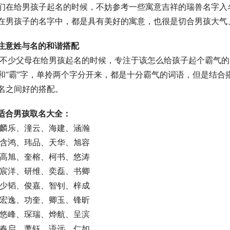
们在给男孩子起名的时候，不妨参考一些寓意吉祥的瑞兽名字入名
在男孩子的名字中，都是具有美好的寓意，也很是切合男孩大气
注意姓与名的和谐搭配
和“霸”字，单拎两个字分开来，都是十分霸气的词语，但是结合
名之间好的搭配。
适合男孩取名大全：
   麟乐、潼云、海建、涵瀚
   含鸿、玮品、天华、旭容
   高旭、奎榕、柯书、悠涛
   宸洋、研维、奕磊、书卿
   少韬、俊嘉、智钊、梓成
   宏逸、功奎、卿玉、锋昕
   悠峰、琛瑞、烨航、呈滨
   春启、萧钰、语远、仁如