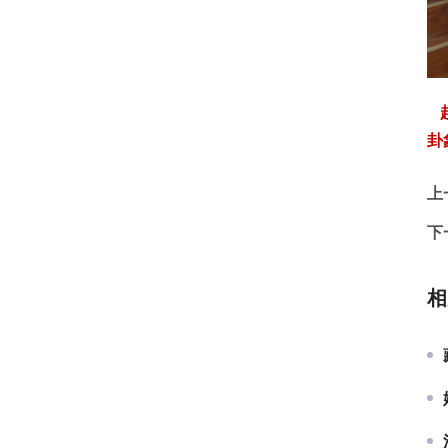
 
卦
上
下
相