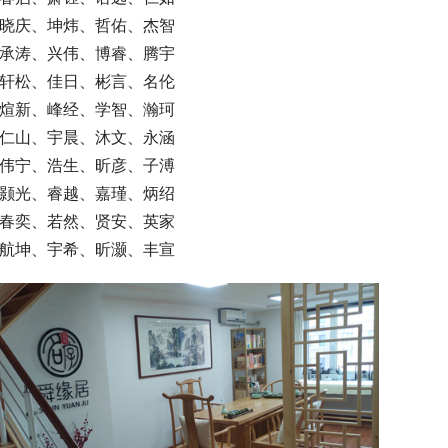
   晓庆、坤炜、哲佑、杰智
   承涛、兴伟、博睿、腾宇
   轩松、佳日、彬言、名伦
   煊新、峰经、学智、瀚珂
   仁山、宇晨、沐文、永涵
   伟宁、浩生、昕彦、子溥
   颢光、睿越、嘉瑾、炳绍
   春奕、若然、贤安、英家
   航坤、宇希、昕灏、丰宣